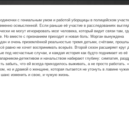
‑одиночки с гениальным умом и работой уборщицы в полицейском участ
ременно осмысленной. Если раньше её участие в расследованиях выгляд
ески не могут игнорировать мозг человека, который видит связи там, гд
е. Но вместе с признанием приходит и новая боль: Морган вынуждена
дач и очень приземлённой реальностью тремя детьми, счётами, прошлы
сё равно не хочет воспринимать всерьёз. Второй сезон расширяет круг 
е под несчастные случаи, и каждая история как будто поднимает из её
напарником‑детективом и начальством набирают глубину: симпатия, разд
ть забыть, что ей всегда приходилось выживать, а не просто работать.
м, но и драмой о женщине, которая пытается не утонуть в лавине чужи
а шанс изменить и свою, и чужую жизнь.