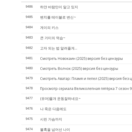
하얀 바람만이 알고 있지
9486
벤치를 테이블로 변신~
9485
게이의 키스
9484
큰 거미의 역습~
9483
고자 되는 법 알려줄게...
9482
Смотреть Новокаин (2025) версия без цензуры
9481
Смотреть Волчок (2025) версия без цензуры
9480
Смотреть Аватар: Пламя и пепел (2025) версия без 
9479
Просмотр сериала Великолепная пятёрка 7 сезон 9
9478
(유머)물개 운동잘하네요~
9477
나 죽은 다음에도
9476
시린 가슴까지
9475
불혹을 넘어선 나이
9474