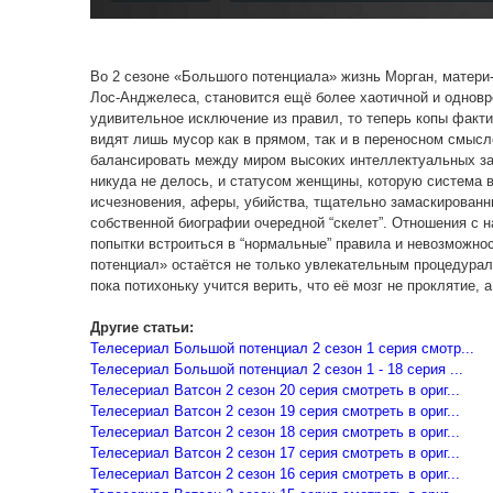
Во 2 сезоне «Большого потенциала» жизнь Морган, матери
Лос‑Анджелеса, становится ещё более хаотичной и однов
удивительное исключение из правил, то теперь копы фактич
видят лишь мусор как в прямом, так и в переносном смысл
балансировать между миром высоких интеллектуальных за
никуда не делось, и статусом женщины, которую система в
исчезновения, аферы, убийства, тщательно замаскированны
собственной биографии очередной “скелет”. Отношения с 
попытки встроиться в “нормальные” правила и невозможнос
потенциал» остаётся не только увлекательным процедурало
пока потихоньку учится верить, что её мозг не проклятие, 
Другие статьи:
Телесериал Большой потенциал 2 сезон 1 серия смотр...
Телесериал Большой потенциал 2 сезон 1 - 18 серия ...
Телесериал Ватсон 2 сезон 20 серия смотреть в ориг...
Телесериал Ватсон 2 сезон 19 серия смотреть в ориг...
Телесериал Ватсон 2 сезон 18 серия смотреть в ориг...
Телесериал Ватсон 2 сезон 17 серия смотреть в ориг...
Телесериал Ватсон 2 сезон 16 серия смотреть в ориг...