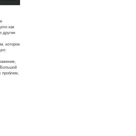
ке
ело как
е другие
м, которое
дел:
ражение,
 «Большой
х проблем,