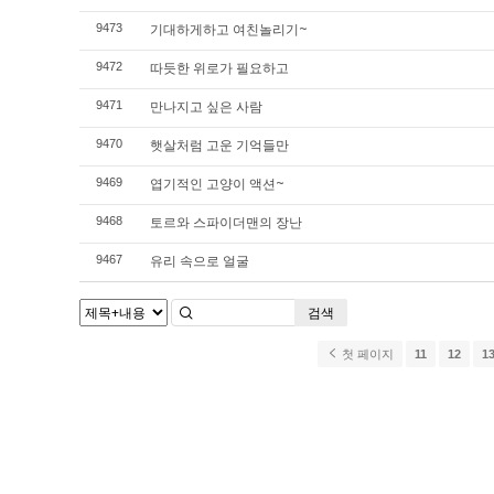
기대하게하고 여친놀리기~
9473
따듯한 위로가 필요하고
9472
만나지고 싶은 사람
9471
햇살처럼 고운 기억들만
9470
엽기적인 고양이 액션~
9469
토르와 스파이더맨의 장난
9468
유리 속으로 얼굴
9467
검색
첫 페이지
11
12
1