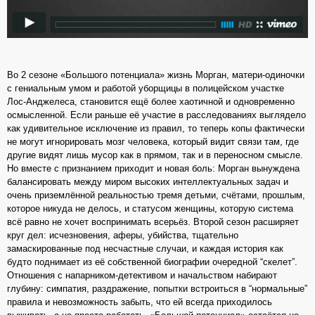
Во 2 сезоне «Большого потенциала» жизнь Морган, матери‑одиночки
с гениальным умом и работой уборщицы в полицейском участке
Лос‑Анджелеса, становится ещё более хаотичной и одновременно
осмысленной. Если раньше её участие в расследованиях выглядело
как удивительное исключение из правил, то теперь копы фактически
не могут игнорировать мозг человека, который видит связи там, где
другие видят лишь мусор как в прямом, так и в переносном смысле.
Но вместе с признанием приходит и новая боль: Морган вынуждена
балансировать между миром высоких интеллектуальных задач и
очень приземлённой реальностью тремя детьми, счётами, прошлым,
которое никуда не делось, и статусом женщины, которую система
всё равно не хочет воспринимать всерьёз. Второй сезон расширяет
круг дел: исчезновения, аферы, убийства, тщательно
замаскированные под несчастные случаи, и каждая история как
будто поднимает из её собственной биографии очередной “скелет”.
Отношения с напарником‑детективом и начальством набирают
глубину: симпатия, раздражение, попытки встроиться в “нормальные”
правила и невозможность забыть, что ей всегда приходилось