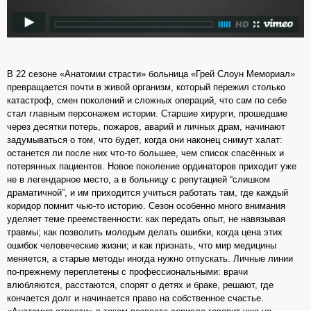
В 22 сезоне «Анатомии страсти» больница «Грей Слоун Мемориал»
превращается почти в живой организм, который пережил столько
катастроф, смен поколений и сложных операций, что сам по себе
стал главным персонажем истории. Старшие хирурги, прошедшие
через десятки потерь, пожаров, аварий и личных драм, начинают
задумываться о том, что будет, когда они наконец снимут халат:
останется ли после них что‑то большее, чем список спасённых и
потерянных пациентов. Новое поколение ординаторов приходит уже
не в легендарное место, а в больницу с репутацией “слишком
драматичной”, и им приходится учиться работать там, где каждый
коридор помнит чью‑то историю. Сезон особенно много внимания
уделяет теме преемственности: как передать опыт, не навязывая
травмы; как позволить молодым делать ошибки, когда цена этих
ошибок человеческие жизни; и как признать, что мир медицины
меняется, а старые методы иногда нужно отпускать. Личные линии
по‑прежнему переплетены с профессиональными: врачи
влюбляются, расстаются, спорят о детях и браке, решают, где
кончается долг и начинается право на собственное счастье.