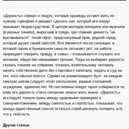
«Дерзость» сериал о людях, которые однажды устают жить по
чужому сценарию и решают сделать шаг, который все вокруг
называют безрассудством. В центре молодая женщина или мужчина
(в разных линиях), выросшие в среде, где главная ценность “не
высовываться”: тихий офис, предсказуемый брак, родной город,
который душит своей заботой. Всё меняется после ситуации, в
которой герою в буквальном смысле затыкают рот: на работе
запрещают говорить правду, в семье – отказываются слушать его
желания, общество навешивает ярлыки. Тогда он выбирает дерзость
сказать лишнее на собрании, отказать влиятельному человеку,
начать собственное дело без стартового капитала, подать в суд на
тех, кого обычно боятся. Сериал не романтизирует бунт: за каждым
смелым шагом следует откат увольнение, разрыв отношений,
осуждение, одиночество. Но постепенно вокруг героя собираются те,
кому его дерзость стала сигналом: можно жить иначе. «Дерзость»
исследует тонкую грань между здоровыми границами и
самоуничтожением, между смелостью и глупостью, показывая, что
иногда единственный способ остаться собой рискнуть потерять всё,
что у тебя есть.
Другие статьи: