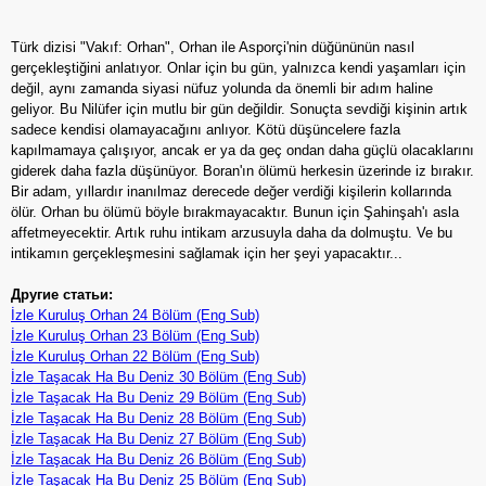
Türk dizisi "Vakıf: Orhan", Orhan ile Asporçi'nin düğününün nasıl
gerçekleştiğini anlatıyor. Onlar için bu gün, yalnızca kendi yaşamları için
değil, aynı zamanda siyasi nüfuz yolunda da önemli bir adım haline
geliyor. Bu Nilüfer için mutlu bir gün değildir. Sonuçta sevdiği kişinin artık
sadece kendisi olamayacağını anlıyor. Kötü düşüncelere fazla
kapılmamaya çalışıyor, ancak er ya da geç ondan daha güçlü olacaklarını
giderek daha fazla düşünüyor. Boran'ın ölümü herkesin üzerinde iz bırakır.
Bir adam, yıllardır inanılmaz derecede değer verdiği kişilerin kollarında
ölür. Orhan bu ölümü böyle bırakmayacaktır. Bunun için Şahinşah'ı asla
affetmeyecektir. Artık ruhu intikam arzusuyla daha da dolmuştu. Ve bu
intikamın gerçekleşmesini sağlamak için her şeyi yapacaktır...
Другие статьи:
İzle Kuruluş Orhan 24 Bölüm (Eng Sub)
İzle Kuruluş Orhan 23 Bölüm (Eng Sub)
İzle Kuruluş Orhan 22 Bölüm (Eng Sub)
İzle Taşacak Ha Bu Deniz 30 Bölüm (Eng Sub)
İzle Taşacak Ha Bu Deniz 29 Bölüm (Eng Sub)
İzle Taşacak Ha Bu Deniz 28 Bölüm (Eng Sub)
İzle Taşacak Ha Bu Deniz 27 Bölüm (Eng Sub)
İzle Taşacak Ha Bu Deniz 26 Bölüm (Eng Sub)
İzle Taşacak Ha Bu Deniz 25 Bölüm (Eng Sub)