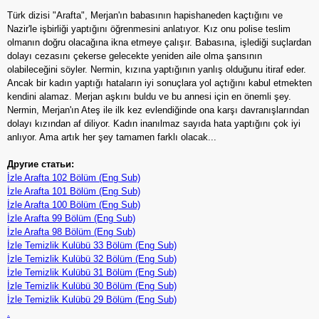
Türk dizisi "Arafta", Merjan'ın babasının hapishaneden kaçtığını ve
Nazir'le işbirliği yaptığını öğrenmesini anlatıyor. Kız onu polise teslim
olmanın doğru olacağına ikna etmeye çalışır. Babasına, işlediği suçlardan
dolayı cezasını çekerse gelecekte yeniden aile olma şansının
olabileceğini söyler. Nermin, kızına yaptığının yanlış olduğunu itiraf eder.
Ancak bir kadın yaptığı hataların iyi sonuçlara yol açtığını kabul etmekten
kendini alamaz. Merjan aşkını buldu ve bu annesi için en önemli şey.
Nermin, Merjan'ın Ateş ile ilk kez evlendiğinde ona karşı davranışlarından
dolayı kızından af diliyor. Kadın inanılmaz sayıda hata yaptığını çok iyi
anlıyor. Ama artık her şey tamamen farklı olacak...
Другие статьи:
İzle Arafta 102 Bölüm (Eng Sub)
İzle Arafta 101 Bölüm (Eng Sub)
İzle Arafta 100 Bölüm (Eng Sub)
İzle Arafta 99 Bölüm (Eng Sub)
İzle Arafta 98 Bölüm (Eng Sub)
İzle Temizlik Kulübü 33 Bölüm (Eng Sub)
İzle Temizlik Kulübü 32 Bölüm (Eng Sub)
İzle Temizlik Kulübü 31 Bölüm (Eng Sub)
İzle Temizlik Kulübü 30 Bölüm (Eng Sub)
İzle Temizlik Kulübü 29 Bölüm (Eng Sub)
.