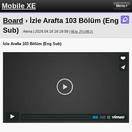
Mobile XE
Menu
Board
› İzle Arafta 103 Bölüm (Eng
Sub)
Alena | 2026.04.16 16:18:58 |
메뉴 건너뛰기
İzle Arafta 103 Bölüm (Eng Sub)