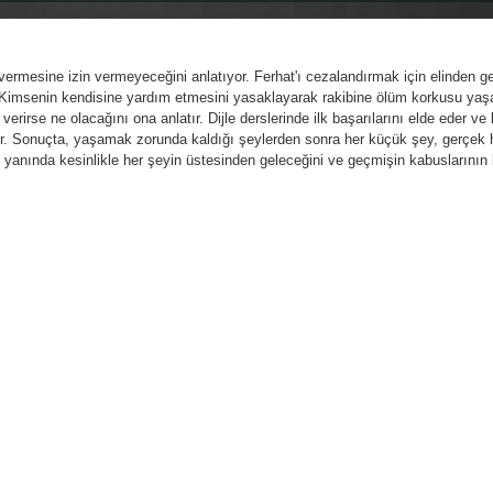
ermesine izin vermeyeceğini anlatıyor. Ferhat'ı cezalandırmak için elinden ge
. Kimsenin kendisine yardım etmesini yasaklayarak rakibine ölüm korkusu yaşa
rirse ne olacağını ona anlatır. Dijle derslerinde ilk başarılarını elde eder v
nirler. Sonuçta, yaşamak zorunda kaldığı şeylerden sonra her küçük şey, gerçek
nin yanında kesinlikle her şeyin üstesinden geleceğini ve geçmişin kabuslarının 