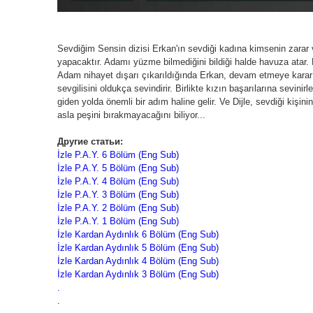
Sevdiğim Sensin dizisi Erkan'ın sevdiği kadına kimsenin zarar v
yapacaktır. Adamı yüzme bilmediğini bildiği halde havuza atar
Adam nihayet dışarı çıkarıldığında Erkan, devam etmeye karar ve
sevgilisini oldukça sevindirir. Birlikte kızın başarılarına sevi
giden yolda önemli bir adım haline gelir. Ve Dijle, sevdiği kişi
asla peşini bırakmayacağını biliyor...
Другие статьи:
İzle P.A.Y. 6 Bölüm (Eng Sub)
İzle P.A.Y. 5 Bölüm (Eng Sub)
İzle P.A.Y. 4 Bölüm (Eng Sub)
İzle P.A.Y. 3 Bölüm (Eng Sub)
İzle P.A.Y. 2 Bölüm (Eng Sub)
İzle P.A.Y. 1 Bölüm (Eng Sub)
İzle Kardan Aydınlık 6 Bölüm (Eng Sub)
İzle Kardan Aydınlık 5 Bölüm (Eng Sub)
İzle Kardan Aydınlık 4 Bölüm (Eng Sub)
İzle Kardan Aydınlık 3 Bölüm (Eng Sub)
.
.