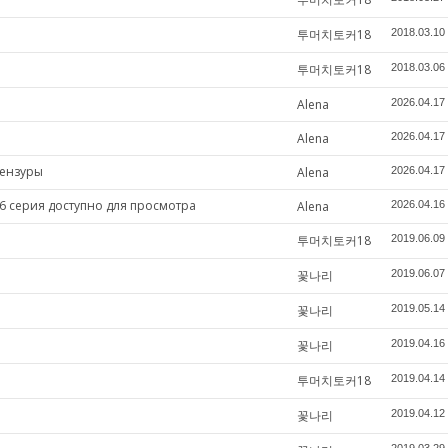
투머치토커18
2018.03.10
투머치토커18
2018.03.06
Alena
2026.04.17
Alena
2026.04.17
цензуры
Alena
2026.04.17
6 серия доступно для просмотра
Alena
2026.04.16
투머치토커18
2019.06.09
꽃나리
2019.06.07
꽃나리
2019.05.14
꽃나리
2019.04.16
투머치토커18
2019.04.14
꽃나리
2019.04.12