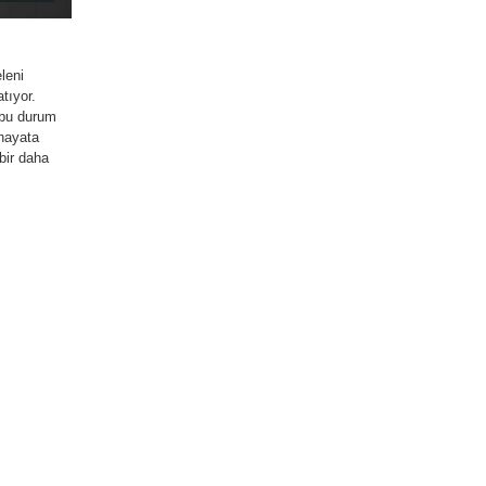
leni
tıyor.
e bu durum
 hayata
bir daha