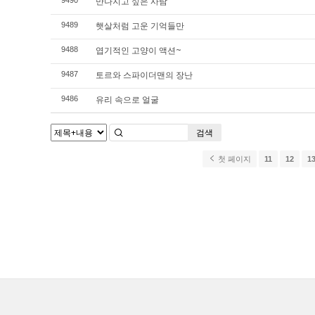
만나지고 싶은 사람
9490
햇살처럼 고운 기억들만
9489
엽기적인 고양이 액션~
9488
토르와 스파이더맨의 장난
9487
유리 속으로 얼굴
9486
검색
첫 페이지
11
12
1