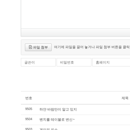
여기에 파일을 끌어 놓거나 파일 첨부 버튼을 클릭
파일 첨부
글쓴이
비밀번호
홈페이지
번호
제목
하얀 바람만이 알고 있지
9505
벤치를 테이블로 변신~
9504
게이의 키스
9503