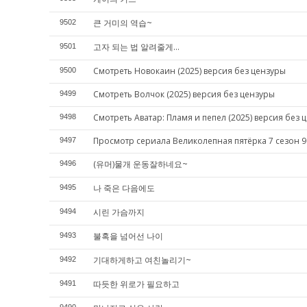
큰 거미의 역습~
9502
고자 되는 법 알려줄게...
9501
Смотреть Новокаин (2025) версия без цензуры
9500
Смотреть Волчок (2025) версия без цензуры
9499
Смотреть Аватар: Пламя и пепел (2025) версия без 
9498
Просмотр сериала Великолепная пятёрка 7 сезон 9
9497
(유머)물개 운동잘하네요~
9496
나 죽은 다음에도
9495
시린 가슴까지
9494
불혹을 넘어선 나이
9493
기대하게하고 여친놀리기~
9492
따듯한 위로가 필요하고
9491