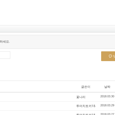
하세요.
글쓴이
날짜
꽃나리
2018.03.30
투머치토커18
2018.03.29
투머치토커18
2018.03.27