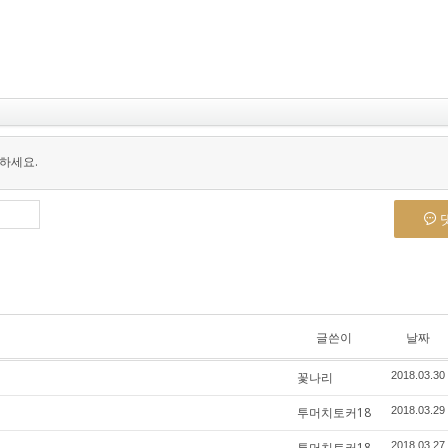
하세요.
글쓴이
날짜
꽃나리
2018.03.30
투머치토커18
2018.03.29
투머치토커18
2018.03.27