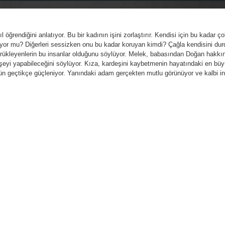
l öğrendiğini anlatıyor. Bu bir kadının işini zorlaştırır. Kendisi için bu kadar ç
mıyor mu? Diğerleri sessizken onu bu kadar koruyan kimdi? Çağla kendisini du
sürükleyenlerin bu insanlar olduğunu söylüyor. Melek, babasından Doğan hakkı
er şeyi yapabileceğini söylüyor. Kıza, kardeşini kaybetmenin hayatındaki en bü
ün geçtikçe güçleniyor. Yanındaki adam gerçekten mutlu görünüyor ve kalbi i