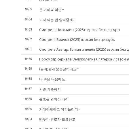
큰 거미의 역습~
9465
고자 되는 법 알려줄게...
9464
Смотреть Новокаин (2025) версия без цензуры
9463
Смотреть Волчок (2025) версия без цензуры
9462
Смотреть Аватар: Пламя и пепел (2025) версия без 
9461
Просмотр сериала Великолепная пятёрка 7 сезон 9
9460
(유머)물개 운동잘하네요~
9459
나 죽은 다음에도
9458
시린 가슴까지
9457
불혹을 넘어선 나이
9456
기대하게하고 여친놀리기~
9455
따듯한 위로가 필요하고
9454