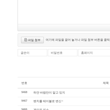
여기에 파일을 끌어 놓거나 파일 첨부 버튼을 클릭
파일 첨부
글쓴이
비밀번호
홈페이지
번호
제목
하얀 바람만이 알고 있지
9468
벤치를 테이블로 변신~
9467
게이의 키스
9466