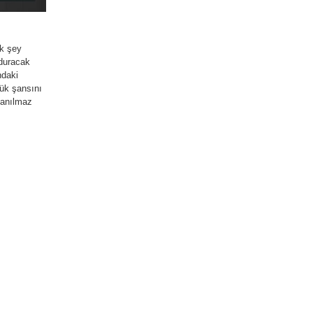
ok şey
rduracak
ndaki
yük şansını
nanılmaz