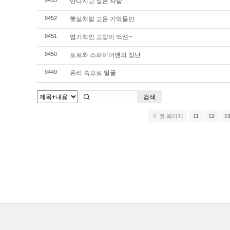
만나지고 싶은 사람
9453
햇살처럼 고운 기억들만
9452
엽기적인 고양이 액션~
9451
토르와 스파이더맨의 장난
9450
유리 속으로 얼굴
9449
검색
첫 페이지
11
12
1