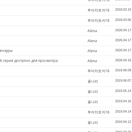
투머치토커18
2018.03.10
투머치토커18
2018.03.06
Alena
2026.04.17
Alena
2026.04.17
цензуры
Alena
2026.04.17
6 серия доступно для просмотра
Alena
2026.04.16
투머치토커18
2019.06.09
꽃나리
2019.06.07
꽃나리
2019.05.14
꽃나리
2019.04.16
투머치토커18
2019.04.14
꽃나리
2019.04.12