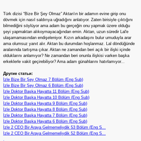
Türk dizisi “Bize Bir Şey Olmaz” Aktan'ın bir adamın evine girip onu
dövmek için nasıl saldırıya uğradığını anlatıyor. Zaten birisiyle çıktığını
bilmediğini söylüyor ama adam bu gerçeğin onu yapmak üzere olduğu
şeyi yapmaktan alıkoymayacağından emin. Aktan, uzun süredir Lal'e
ulaşamamasından endişeleniyor. Kızın arkadaşını bulur umuduyla arar
ama olumsuz yanıt alır. Aktan bu durumdan hoşlanmaz. Lal döndüğünde
aralarında tartışma çıkar. Aktan ne zamandan beri açık bir ilişki içinde
olduklarını anlamıyor? Ne zamandan beri onunla ilişkisi varken başka
erkeklerle vakit geçirebiliyor? Ama adam günahlarını hatırlamıyor...
Другие статьи:
İzle Bize Bir Şey Olmaz 7 Bölüm (Eng Sub)
İzle Bize Bir Şey Olmaz 6 Bölüm (Eng Sub)
İzle Doktor Başka Hayatta 11 Bölüm (Eng Sub)
İzle Doktor Başka Hayatta 10 Bölüm (Eng Sub)
İzle Doktor Başka Hayatta 9 Bölüm (Eng Sub)
İzle Doktor Başka Hayatta 8 Bölüm (Eng Sub)
İzle Doktor Başka Hayatta 7 Bölüm (Eng Sub)
İzle Doktor Başka Hayatta 6 Bölüm (Eng Sub)
İzle 2 CEO Bir Araya Gelmemeliydik 53 Bölüm (Eng S...
İzle 2 CEO Bir Araya Gelmemeliydik 52 Bölüm (Eng S...
.