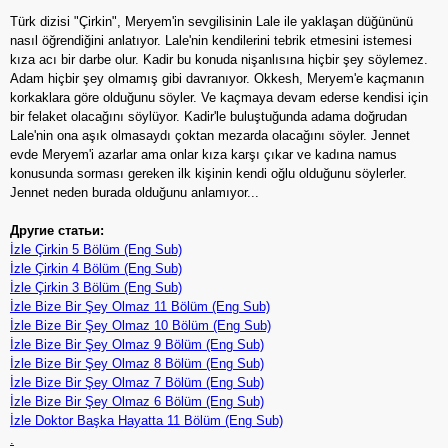
Türk dizisi "Çirkin", Meryem'in sevgilisinin Lale ile yaklaşan düğününü
nasıl öğrendiğini anlatıyor. Lale'nin kendilerini tebrik etmesini istemesi
kıza acı bir darbe olur. Kadir bu konuda nişanlısına hiçbir şey söylemez.
Adam hiçbir şey olmamış gibi davranıyor. Okkesh, Meryem'e kaçmanın
korkaklara göre olduğunu söyler. Ve kaçmaya devam ederse kendisi için
bir felaket olacağını söylüyor. Kadir'le buluştuğunda adama doğrudan
Lale'nin ona aşık olmasaydı çoktan mezarda olacağını söyler. Jennet
evde Meryem'i azarlar ama onlar kıza karşı çıkar ve kadına namus
konusunda sorması gereken ilk kişinin kendi oğlu olduğunu söylerler.
Jennet neden burada olduğunu anlamıyor...
Другие статьи:
İzle Çirkin 5 Bölüm (Eng Sub)
İzle Çirkin 4 Bölüm (Eng Sub)
İzle Çirkin 3 Bölüm (Eng Sub)
İzle Bize Bir Şey Olmaz 11 Bölüm (Eng Sub)
İzle Bize Bir Şey Olmaz 10 Bölüm (Eng Sub)
İzle Bize Bir Şey Olmaz 9 Bölüm (Eng Sub)
İzle Bize Bir Şey Olmaz 8 Bölüm (Eng Sub)
İzle Bize Bir Şey Olmaz 7 Bölüm (Eng Sub)
İzle Bize Bir Şey Olmaz 6 Bölüm (Eng Sub)
İzle Doktor Başka Hayatta 11 Bölüm (Eng Sub)
.