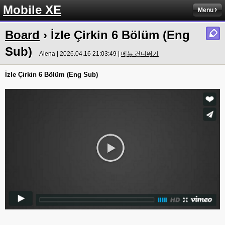
Mobile XE
Menu
Board
› İzle Çirkin 6 Bölüm (Eng
Sub)
Alena | 2026.04.16 21:03:49 |
메뉴 건너뛰기
İzle Çirkin 6 Bölüm (Eng Sub)