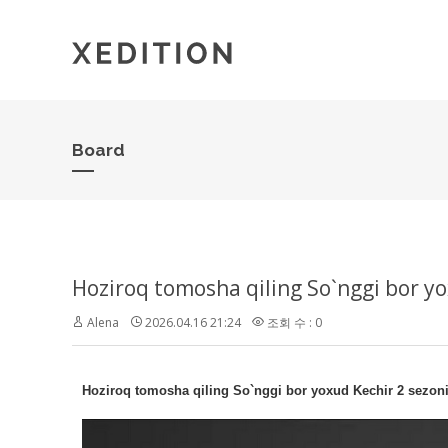
Board
Alena
2026.04.16 21:24
조회 수 : 0
Hoziroq tomosha qiling So`nggi bor yoxud Kechir 2 sezoni