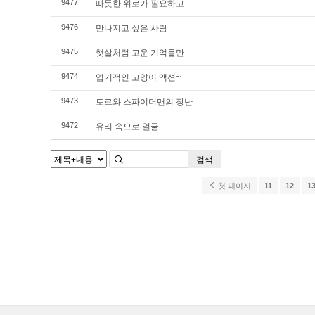
따듯한 위로가 필요하고
9477
만나지고 싶은 사람
9476
햇살처럼 고운 기억들만
9475
엽기적인 고양이 액션~
9474
토르와 스파이더맨의 장난
9473
유리 속으로 얼굴
9472
검색
첫 페이지
11
12
1