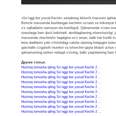
«So`nggi bor yoxud Kechir» serialining ikkinchi mavsumi qahramo
Birinchi mavsumda boshlangan kechirim so‘rash va imkoniyat be
o‘z oqibatlarini namoyon eta boshlaydi. Qahramonlar o‘zaro muno
sinovlarga ham duch kelishadi: atrofdagilarning ishonchsizligi, ja
mavsumda «kechirish» faqatgina so‘z emas, balki har kunlik kur
bera oladilarmi yoki o‘tmishdagi xatolar ularning kelajagini bu
qanchalik o‘zgarishi mumkin va ishonchni qayta tiklash uchun n
qahramonning tanlovi nafaqat o‘zining, balki yaqinlarining ham taq
Другие статьи:
Hoziroq tomosha qiling So`nggi bor yoxud Kechir 2 ...
Hoziroq tomosha qiling So`nggi bor yoxud Kechir 2 ...
Hoziroq tomosha qiling So`nggi bor yoxud Kechir 2 ...
Hoziroq tomosha qiling So`nggi bor yoxud Kechir 2 ...
Hoziroq tomosha qiling So`nggi bor yoxud Kechir 2 ...
Hoziroq tomosha qiling So`nggi bor yoxud Kechir 2 ...
Hoziroq tomosha qiling So`nggi bor yoxud Kechir 2 ...
Hoziroq tomosha qiling So`nggi bor yoxud Kechir 2 ...
Hoziroq tomosha qiling So`nggi bor yoxud Kechir 2 ...
Hoziroq tomosha qiling So`nggi bor yoxud Kechir 2 ...