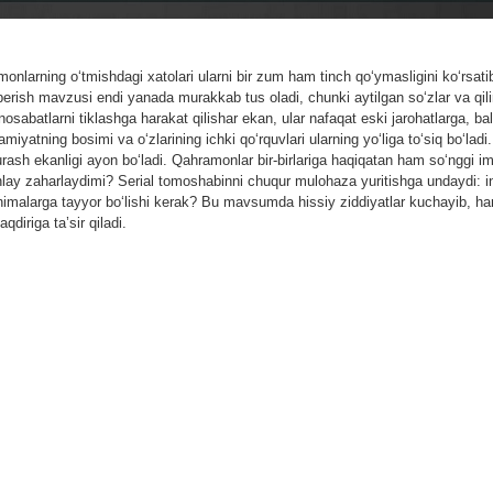
nlarning o‘tmishdagi xatolari ularni bir zum ham tinch qo‘ymasligini ko‘rsatib
rish mavzusi endi yanada murakkab tus oladi, chunki aytilgan so‘zlar va qili
sabatlarni tiklashga harakat qilishar ekan, ular nafaqat eski jarohatlarga, bal
miyatning bosimi va o‘zlarining ichki qo‘rquvlari ularning yo‘liga to‘siq bo‘ladi.
ash ekanligi ayon bo‘ladi. Qahramonlar bir-birlariga haqiqatan ham so‘nggi i
tunlay zaharlaydimi? Serial tomoshabinni chuqur mulohaza yuritishga undaydi: 
imalarga tayyor bo‘lishi kerak? Bu mavsumda hissiy ziddiyatlar kuchayib, har
diriga ta’sir qiladi.