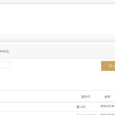
하세요.
글쓴이
날짜
꽃나리
2018.03.30