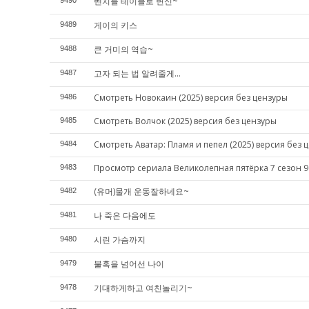
벤치를 테이블로 변신~
9490
게이의 키스
9489
큰 거미의 역습~
9488
고자 되는 법 알려줄게...
9487
Смотреть Новокаин (2025) версия без цензуры
9486
Смотреть Волчок (2025) версия без цензуры
9485
Смотреть Аватар: Пламя и пепел (2025) версия без 
9484
Просмотр сериала Великолепная пятёрка 7 сезон 9
9483
(유머)물개 운동잘하네요~
9482
나 죽은 다음에도
9481
시린 가슴까지
9480
불혹을 넘어선 나이
9479
기대하게하고 여친놀리기~
9478