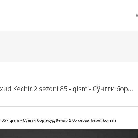
메뉴 건너뛰기
Hoziroq tomosha qiling So`nggi bor yoxud Kechir 2 sezoni 85 - qism - Сўнгги бор ёхуд Кечир 2 85 серия bepul ko'rish
 85 - qism - Сўнгги бор ёхуд Кечир 2 85 серия bepul ko'rish