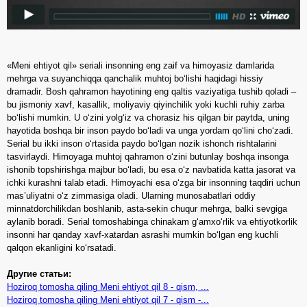
«Meni ehtiyot qil» seriali insonning eng zaif va himoyasiz damlarida
mehrga va suyanchiqqa qanchalik muhtoj bo‘lishi haqidagi hissiy
dramadir. Bosh qahramon hayotining eng qaltis vaziyatiga tushib qoladi –
bu jismoniy xavf, kasallik, moliyaviy qiyinchilik yoki kuchli ruhiy zarba
bo‘lishi mumkin. U o‘zini yolg‘iz va chorasiz his qilgan bir paytda, uning
hayotida boshqa bir inson paydo bo‘ladi va unga yordam qo‘lini cho‘zadi.
Serial bu ikki inson o‘rtasida paydo bo‘lgan nozik ishonch rishtalarini
tasvirlaydi. Himoyaga muhtoj qahramon o‘zini butunlay boshqa insonga
ishonib topshirishga majbur bo‘ladi, bu esa o‘z navbatida katta jasorat va
ichki kurashni talab etadi. Himoyachi esa o‘zga bir insonning taqdiri uchun
mas’uliyatni o‘z zimmasiga oladi. Ularning munosabatlari oddiy
minnatdorchilikdan boshlanib, asta-sekin chuqur mehrga, balki sevgiga
aylanib boradi. Serial tomoshabinga chinakam g‘amxo‘rlik va ehtiyotkorlik
insonni har qanday xavf-xatardan asrashi mumkin bo‘lgan eng kuchli
qalqon ekanligini ko‘rsatadi.
Другие статьи:
Hoziroq tomosha qiling Meni ehtiyot qil 8 - qism, ...
Hoziroq tomosha qiling Meni ehtiyot qil 7 - qism -...