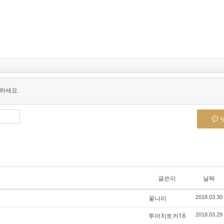
하세요.
글쓴이
날짜
꽃나리
2018.03.30
투머치토커18
2018.03.29