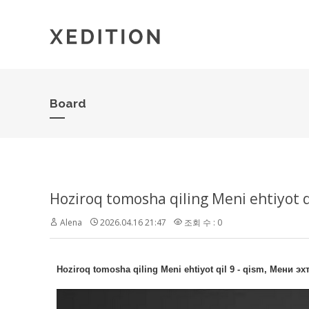
Board
Alena
2026.04.16 21:47
조회 수 : 0
Hoziroq tomosha qiling Meni ehtiyot qil 9 - qism, Мени эхт