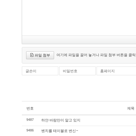
여기에 파일을 끌어 놓거나 파일 첨부 버튼을 클릭
파일 첨부
글쓴이
비밀번호
홈페이지
번호
제목
하얀 바람만이 알고 있지
9487
벤치를 테이블로 변신~
9486