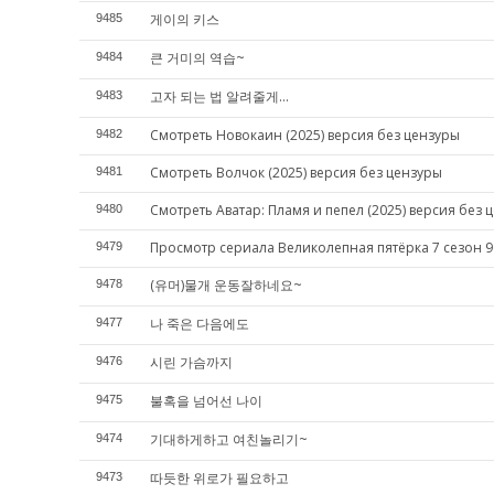
게이의 키스
9485
큰 거미의 역습~
9484
고자 되는 법 알려줄게...
9483
Смотреть Новокаин (2025) версия без цензуры
9482
Смотреть Волчок (2025) версия без цензуры
9481
Смотреть Аватар: Пламя и пепел (2025) версия без 
9480
Просмотр сериала Великолепная пятёрка 7 сезон 9
9479
(유머)물개 운동잘하네요~
9478
나 죽은 다음에도
9477
시린 가슴까지
9476
불혹을 넘어선 나이
9475
기대하게하고 여친놀리기~
9474
따듯한 위로가 필요하고
9473