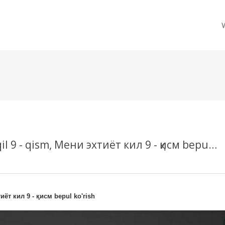
메뉴 건너뛰기
Hoziroq tomosha qiling Meni ehtiyot qil 9 - qism, Мени эхтиёт кил 9 - қисм bepul ko'rish
иёт кил 9 - қисм bepul ko'rish