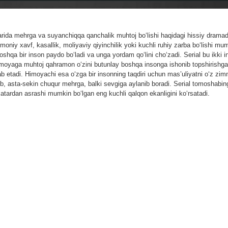
larida mehrga va suyanchiqqa qanchalik muhtoj bo‘lishi haqidagi hissiy dramad
moniy xavf, kasallik, moliyaviy qiyinchilik yoki kuchli ruhiy zarba bo‘lishi mu
boshqa bir inson paydo bo‘ladi va unga yordam qo‘lini cho‘zadi. Serial bu ikki 
. Himoyaga muhtoj qahramon o‘zini butunlay boshqa insonga ishonib topshirishg
lab etadi. Himoyachi esa o‘zga bir insonning taqdiri uchun mas’uliyatni o‘z zi
ib, asta-sekin chuqur mehrga, balki sevgiga aylanib boradi. Serial tomoshabin
atardan asrashi mumkin bo‘lgan eng kuchli qalqon ekanligini ko‘rsatadi.