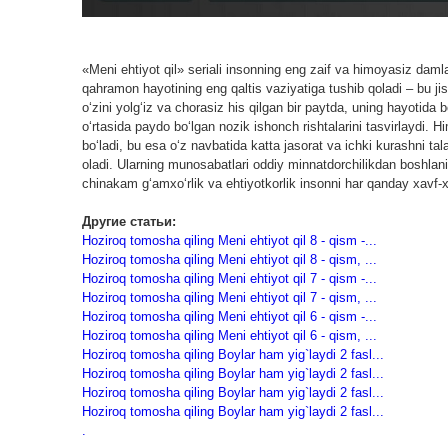
«Meni ehtiyot qil» seriali insonning eng zaif va himoyasiz dam
qahramon hayotining eng qaltis vaziyatiga tushib qoladi – bu jis
o‘zini yolg‘iz va chorasiz his qilgan bir paytda, uning hayotida 
o‘rtasida paydo bo‘lgan nozik ishonch rishtalarini tasvirlaydi
bo‘ladi, bu esa o‘z navbatida katta jasorat va ichki kurashni ta
oladi. Ularning munosabatlari oddiy minnatdorchilikdan boshlan
chinakam g‘amxo‘rlik va ehtiyotkorlik insonni har qanday xavf-x
Другие статьи:
Hoziroq tomosha qiling Meni ehtiyot qil 8 - qism -...
Hoziroq tomosha qiling Meni ehtiyot qil 8 - qism, ...
Hoziroq tomosha qiling Meni ehtiyot qil 7 - qism -...
Hoziroq tomosha qiling Meni ehtiyot qil 7 - qism, ...
Hoziroq tomosha qiling Meni ehtiyot qil 6 - qism -...
Hoziroq tomosha qiling Meni ehtiyot qil 6 - qism, ...
Hoziroq tomosha qiling Boylar ham yig`laydi 2 fasl...
Hoziroq tomosha qiling Boylar ham yig`laydi 2 fasl...
Hoziroq tomosha qiling Boylar ham yig`laydi 2 fasl...
Hoziroq tomosha qiling Boylar ham yig`laydi 2 fasl...
.