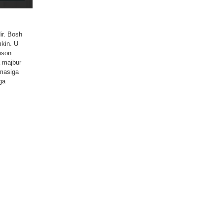
ir. Bosh
mkin. U
inson
a majbur
mmasiga
ga