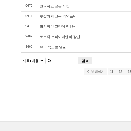
만나지고 싶은 사람
9472
햇살처럼 고운 기억들만
9471
엽기적인 고양이 액션~
9470
토르와 스파이더맨의 장난
9469
유리 속으로 얼굴
9468
검색
첫 페이지
11
12
1