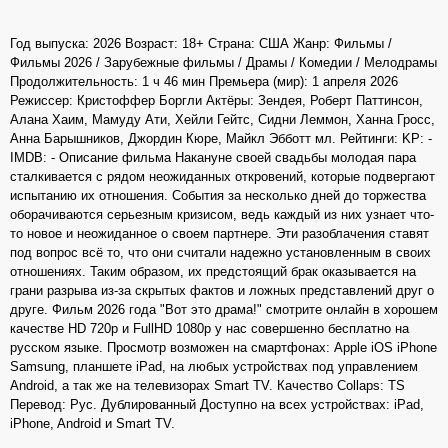
Год выпуска: 2026 Возраст: 18+ Страна: США Жанр: Фильмы /
Фильмы 2026 / Зарубежные фильмы / Драмы / Комедии / Мелодрамы
Продолжительность: 1 ч 46 мин Премьера (мир): 1 апреля 2026
Режиссер: Кристоффер Боргли Актёры: Зендея, Роберт Паттинсон,
Алана Хаим, Мамуду Ати, Хейли Гейтс, Сидни Леммон, Ханна Гросс,
Анна Барышников, Джордин Кюре, Майкл Эбботт мл. Рейтинги: KP: -
IMDB: - Описание фильма Накануне своей свадьбы молодая пара
сталкивается с рядом неожиданных откровений, которые подвергают
испытанию их отношения. События за несколько дней до торжества
оборачиваются серьезным кризисом, ведь каждый из них узнает что-
то новое и неожиданное о своем партнере. Эти разоблачения ставят
под вопрос всё то, что они считали надежно установленным в своих
отношениях. Таким образом, их предстоящий брак оказывается на
грани разрыва из-за скрытых фактов и ложных представлений друг о
друге. Фильм 2026 года "Вот это драма!" смотрите онлайн в хорошем
качестве HD 720p и FullHD 1080p у нас совершенно бесплатно на
русском языке. Просмотр возможен на смартфонах: Apple iOS iPhone
Samsung, планшете iPad, на любых устройствах под управлением
Android, а так же на телевизорах Smart TV. Качество Collaps: TS
Перевод: Рус. Дублированный Доступно на всех устройствах: iPad,
iPhone, Android и Smart TV.