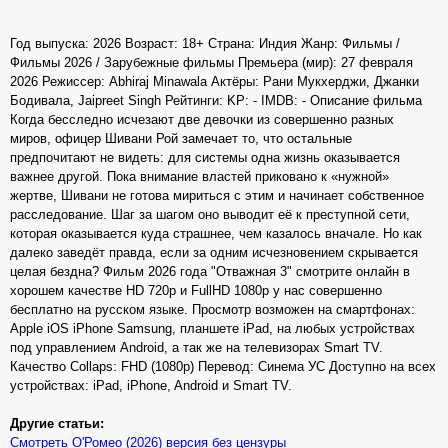
Год выпуска: 2026 Возраст: 18+ Страна: Индия Жанр: Фильмы /
Фильмы 2026 / Зарубежные фильмы Премьера (мир): 27 февраля
2026 Режиссер: Abhiraj Minawala Актёры: Рани Мукхерджи, Джанки
Бодивала, Jaipreet Singh Рейтинги: KP: - IMDB: - Описание фильма
Когда бесследно исчезают две девочки из совершенно разных
миров, офицер Шивани Рой замечает то, что остальные
предпочитают не видеть: для системы одна жизнь оказывается
важнее другой. Пока внимание властей приковано к «нужной»
жертве, Шивани не готова мириться с этим и начинает собственное
расследование. Шаг за шагом оно выводит её к преступной сети,
которая оказывается куда страшнее, чем казалось вначале. Но как
далеко заведёт правда, если за одним исчезновением скрывается
целая бездна? Фильм 2026 года "Отважная 3" смотрите онлайн в
хорошем качестве HD 720p и FullHD 1080p у нас совершенно
бесплатно на русском языке. Просмотр возможен на смартфонах:
Apple iOS iPhone Samsung, планшете iPad, на любых устройствах
под управлением Android, а так же на телевизорах Smart TV.
Качество Collaps: FHD (1080p) Перевод: Синема УС Доступно на всех
устройствах: iPad, iPhone, Android и Smart TV.
Другие статьи:
Смотреть О'Ромео (2026) версия без цензуры