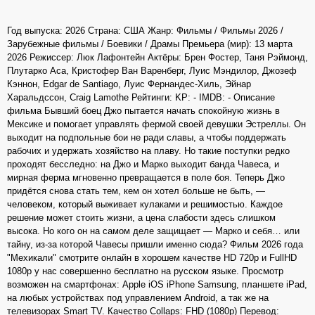
Год выпуска: 2026 Страна: США Жанр: Фильмы / Фильмы 2026 /
Зарубежные фильмы / Боевики / Драмы Премьера (мир): 13 марта
2026 Режиссер: Люк Лафонтейн Актёры: Брен Фостер, Таня Рэймонд,
Плутарко Аса, Кристофер Ван Варенберг, Луис Мэндилор, Джозеф
Кэннон, Edgar de Santiago, Луис Фернандес-Хиль, Эйнар
Харальдссон, Craig Lamothe Рейтинги: KP: - IMDB: - Описание
фильма Бывший боец Джо пытается начать спокойную жизнь в
Мексике и помогает управлять фермой своей девушки Эстреллы. Он
выходит на подпольные бои не ради славы, а чтобы поддержать
рабочих и удержать хозяйство на плаву. Но такие поступки редко
проходят бесследно: на Джо и Марко выходит банда Чавеса, и
мирная ферма мгновенно превращается в поле боя. Теперь Джо
придётся снова стать тем, кем он хотел больше не быть, —
человеком, который выживает кулаками и решимостью. Каждое
решение может стоить жизни, а цена слабости здесь слишком
высока. Но кого он на самом деле защищает — Марко и себя… или
тайну, из-за которой Чавесы пришли именно сюда? Фильм 2026 года
"Мехикали" смотрите онлайн в хорошем качестве HD 720p и FullHD
1080p у нас совершенно бесплатно на русском языке. Просмотр
возможен на смартфонах: Apple iOS iPhone Samsung, планшете iPad,
на любых устройствах под управлением Android, а так же на
телевизорах Smart TV. Качество Collaps: FHD (1080p) Перевод: