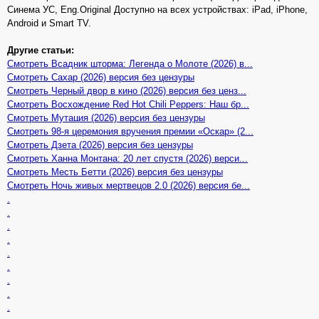
Синема УС, Eng.Original Доступно на всех устройствах: iPad, iPhone,
Android и Smart TV.
Другие статьи:
Смотреть Всадник шторма: Легенда о Молоте (2026) в...
Смотреть Сахар (2026) версия без цензуры
Смотреть Черный двор в кино (2026) версия без ценз...
Смотреть Восхождение Red Hot Chili Peppers: Наш бр...
Смотреть Мутация (2026) версия без цензуры
Смотреть 98-я церемония вручения премии «Оскар» (2...
Смотреть Дзета (2026) версия без цензуры
Смотреть Ханна Монтана: 20 лет спустя (2026) верси...
Смотреть Месть Бетти (2026) версия без цензуры
Смотреть Ночь живых мертвецов 2.0 (2026) версия бе...
.
.
.
.
.
.
.
.
.