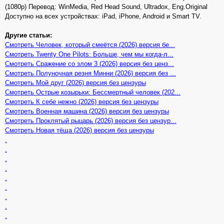
(1080p) Перевод: WinMedia, Red Head Sound, Ultradox, Eng.Original
Доступно на всех устройствах: iPad, iPhone, Android и Smart TV.
Другие статьи:
Смотреть Человек, который смеётся (2026) версия бе...
Смотреть Twenty One Pilots: Больше, чем мы когда-л...
Смотреть Сражение со злом 3 (2026) версия без ценз...
Смотреть Полуночная резня Минни (2026) версия без ...
Смотреть Мой друг (2026) версия без цензуры
Смотреть Острые козырьки: Бессмертный человек (202...
Смотреть К себе нежно (2026) версия без цензуры
Смотреть Военная машина (2026) версия без цензуры
Смотреть Проклятый рыцарь (2026) версия без цензур...
Смотреть Новая тёща (2026) версия без цензуры
.
.
.
.
.
.
.
.
.