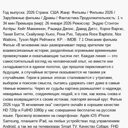
Год выпуска: 2026 Страна: США Жанр: Фильмы / Фильмы 2026 /
Зарубежные фильмы / Драмы / Фантастика Продолжительность: 1 ч
34 мин Премьера (мир): 26 января 2026 Режиссер: Эндрю Стэнтон
Актёры: Кейт Маккиннон, Рашида Джонс, Давид Диггс, Хорхе Варгас,
Таная Битти, Скайуокер Хьюз, Рона Риз, Tatyana Rose Baptiste, Nox
Watkins, Tyson Night Рейтинги: KP: - IMDB: 7.1 Описание фильма
Фильм «В мгновение ока» разворачивает перед зрителем три
взаимосвязанные истории, разделённые огромными временными
промежутками и охватывающие тысячи лет. Каждая линия — это
самостоятельный взгляд на человеческий опыт, но вместе они
складываются в единое полотно, где прошлое перекликается с
будущим, а случайные встречи оказываются не такими уж
случайными. Герои в разных эпохах сталкиваются с утратами,
выбором и поиском смысла, пытаясь удержать свет даже в самые
тёмные моменты. Через их судьбы картина размышляет о надежде,
невидимых нитях, соединяющих людей, и о том, как жизнь снова и
снова возвращается к своим истокам, повторяя вечный круг. Фильм
2026 года "В мгновение ока" смотрите онлайн в хорошем качестве
HD 720p и FullHD 1080p у нас совершенно бесплатно на русском
языке. Просмотр возможен на смартфонах: Apple iOS iPhone
Samsung, планшете iPad, на любых устройствах под управлением
Android, а так же на телевизорах Smart TV. Качество Collaps: FHD