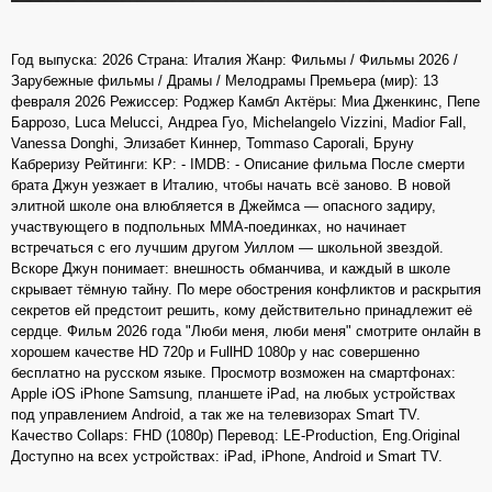
Год выпуска: 2026 Страна: Италия Жанр: Фильмы / Фильмы 2026 /
Зарубежные фильмы / Драмы / Мелодрамы Премьера (мир): 13
февраля 2026 Режиссер: Роджер Камбл Актёры: Миа Дженкинс, Пепе
Баррозо, Luca Melucci, Андреа Гуо, Michelangelo Vizzini, Madior Fall,
Vanessa Donghi, Элизабет Киннер, Tommaso Caporali, Бруну
Кабреризу Рейтинги: KP: - IMDB: - Описание фильма После смерти
брата Джун уезжает в Италию, чтобы начать всё заново. В новой
элитной школе она влюбляется в Джеймса — опасного задиру,
участвующего в подпольных ММА‑поединках, но начинает
встречаться с его лучшим другом Уиллом — школьной звездой.
Вскоре Джун понимает: внешность обманчива, и каждый в школе
скрывает тёмную тайну. По мере обострения конфликтов и раскрытия
секретов ей предстоит решить, кому действительно принадлежит её
сердце. Фильм 2026 года "Люби меня, люби меня" смотрите онлайн в
хорошем качестве HD 720p и FullHD 1080p у нас совершенно
бесплатно на русском языке. Просмотр возможен на смартфонах:
Apple iOS iPhone Samsung, планшете iPad, на любых устройствах
под управлением Android, а так же на телевизорах Smart TV.
Качество Collaps: FHD (1080p) Перевод: LE-Production, Eng.Original
Доступно на всех устройствах: iPad, iPhone, Android и Smart TV.