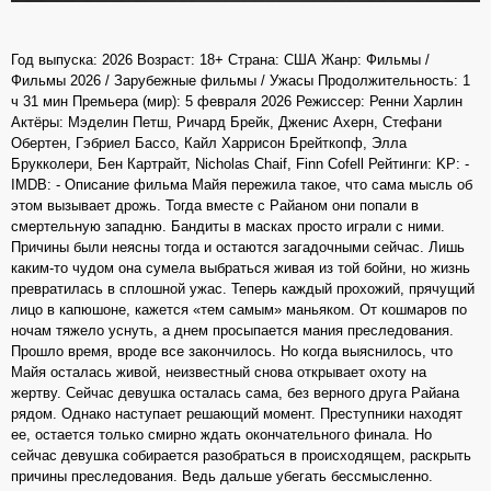
Год выпуска: 2026 Возраст: 18+ Страна: США Жанр: Фильмы /
Фильмы 2026 / Зарубежные фильмы / Ужасы Продолжительность: 1
ч 31 мин Премьера (мир): 5 февраля 2026 Режиссер: Ренни Харлин
Актёры: Мэделин Петш, Ричард Брейк, Дженис Ахерн, Стефани
Обертен, Гэбриел Бассо, Кайл Харрисон Брейткопф, Элла
Брукколери, Бен Картрайт, Nicholas Chaif, Finn Cofell Рейтинги: KP: -
IMDB: - Описание фильма Майя пережила такое, что сама мысль об
этом вызывает дрожь. Тогда вместе с Райаном они попали в
смертельную западню. Бандиты в масках просто играли с ними.
Причины были неясны тогда и остаются загадочными сейчас. Лишь
каким-то чудом она сумела выбраться живая из той бойни, но жизнь
превратилась в сплошной ужас. Теперь каждый прохожий, прячущий
лицо в капюшоне, кажется «тем самым» маньяком. От кошмаров по
ночам тяжело уснуть, а днем просыпается мания преследования.
Прошло время, вроде все закончилось. Но когда выяснилось, что
Майя осталась живой, неизвестный снова открывает охоту на
жертву. Сейчас девушка осталась сама, без верного друга Райана
рядом. Однако наступает решающий момент. Преступники находят
ее, остается только смирно ждать окончательного финала. Но
сейчас девушка собирается разобраться в происходящем, раскрыть
причины преследования. Ведь дальше убегать бессмысленно.