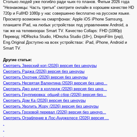
Столько людей уже погибло ради чьих-то планов. Фильм 2026 года
"Незнакомцы: Часть третья" смотрите онлайн в хорошем качестве HD
720p и FullHD 1080p у нас совершенно бесплатно на русском языке.
Просмотр возможен на смартфонах: Apple iOS iPhone Samsung,
планшете iPad, на любых устройствах под управлением Android, а
так же на телевизорах Smart TV. Качество Collaps: FHD (1080p)
Перевод: HDRezka Studio, HDrezka Studio (18+), DniproFilm (укр),
Eng.Original Доступно на всех устройствах: iPad, iPhone, Android и
Smart TV.
Другие статьи:
Смотреть Зверский коп (2026) версия без цензуры
Смотреть Раджа (2026) версия без цензуры
Смотреть Охотник (2026) версия без цензуры
Смотреть Несвятая Валентина (2026) версия без ценз...
Смотреть Джо едет в колледж (2026) версия без ценз...
Смотреть Группировка: общий сбор (2026) версия без...
Смотреть Дом Ка (2026) версия без цензуры
Смотреть Уволить Жору (2026) версия без цензуры
Смотреть Грозовой перевал (2026) версия без цензур...
Смотреть Ограбление в Лос-Анджелесе (2026) версия ...
.
.
.