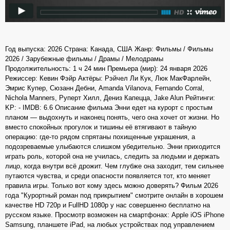
Год выпуска: 2026 Страна: Канада, США Жанр: Фильмы / Фильмы
2026 / Зарубежные фильмы / Драмы / Мелодрамы
Продолжительность: 1 ч 24 мин Премьера (мир): 24 января 2026
Режиссер: Кевин Фэйр Актёры: Рэйчел Ли Кук, Люк МакФарлейн,
Эмрис Купер, Сюзанн Дебни, Amanda Vilanova, Fernando Corral,
Nichola Manners, Руперт Хилл, Дениз Капецца, Jake Alun Рейтинги:
KP: - IMDB: 6.6 Описание фильма Энни едет на курорт с простым
планом — выдохнуть и наконец понять, чего она хочет от жизни. Но
вместо спокойных прогулок и тишины её втягивают в тайную
операцию: где-то рядом спрятаны похищенные украшения, а
подозреваемые улыбаются слишком убедительно. Энни приходится
играть роль, которой она не училась, следить за людьми и держать
лицо, когда внутри всё дрожит. Чем глубже она заходит, тем сильнее
путаются чувства, и среди опасности появляется тот, кто меняет
правила игры. Только вот кому здесь можно доверять? Фильм 2026
года "Курортный роман под прикрытием" смотрите онлайн в хорошем
качестве HD 720p и FullHD 1080p у нас совершенно бесплатно на
русском языке. Просмотр возможен на смартфонах: Apple iOS iPhone
Samsung, планшете iPad, на любых устройствах под управлением