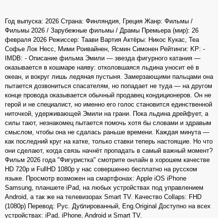
Год выпуска: 2026 Страна: Финляндия, Греция Жанр: Фильмы /
Фильмы 2026 / Зарубежные фильмы / Драмы Премьера (мир): 26
февраля 2026 Режиссер: Таави Вартия Актёры: Никос Кукас, Теа
Софье Лок Несс, Мими Роивайнен, Ясмин Симонен Рейтинги: KP: -
IMDB: - Описание фильма Эмили — звезда фигурного катания —
оказывается в кошмаре наяву: отколовшаяся льдина уносит её в
океан, и вокруг лишь ледяная пустыня. Замерзающими пальцами она
пытается дозвониться спасателям, но попадает не туда — на другом
конце провода оказывается обычный продавец кондиционеров. Он не
герой и не специалист, но именно его голос становится единственной
ниточкой, удерживающей Эмили на грани. Пока льдина дрейфует, а
силы тают, незнакомец пытается помочь хотя бы словами и здравым
смыслом, чтобы она не сдалась раньше времени. Каждая минута —
как последний круг на катке, только ставки теперь настоящие. Но что
они сделают, когда связь начнёт пропадать в самый важный момент?
Фильм 2026 года "Фигуристка" смотрите онлайн в хорошем качестве
HD 720p и FullHD 1080p у нас совершенно бесплатно на русском
языке. Просмотр возможен на смартфонах: Apple iOS iPhone
Samsung, планшете iPad, на любых устройствах под управлением
Android, а так же на телевизорах Smart TV. Качество Collaps: FHD
(1080p) Перевод: Рус. Дублированный, Eng.Original Доступно на всех
устройствах: iPad, iPhone, Android и Smart TV.