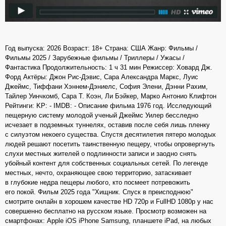
Год выпуска: 2026 Возраст: 18+ Страна: США Жанр: Фильмы /
Фильмы 2025 / Зарубежные фильмы / Триллеры / Ужасы /
Фантастика Продолжительность: 1 ч 31 мин Режиссер: Ховард Дж.
Форд Актёры: Джон Рис-Дэвис, Сара Александра Маркс, Луис
Джеймс, Тиффани Хэннем-Дэниелс, София Элени, Дэнни Рахим,
Тайлер Уинчкомб, Сара Т. Коэн, Ли Бэйкер, Марко Антонио Клифтон
Рейтинги: KP: - IMDB: - Описание фильма 1976 год. Исследующий
пещерную систему молодой ученый Джеймс Уилер бесследно
исчезает в подземных туннелях, оставив после себя лишь пленку
с силуэтом некоего существа. Спустя десятилетия пятеро молодых
людей решают посетить таинственную пещеру, чтобы опровергнуть
слухи местных жителей о подлинности записи и заодно снять
убойный контент для собственных социальных сетей. По легенде
местных, нечто, охраняющее свою территорию, затаскивает
в глубокие недра пещеры любого, кто посмеет потревожить
его покой. Фильм 2025 года "Хищник. Спуск в преисподнюю"
смотрите онлайн в хорошем качестве HD 720p и FullHD 1080p у нас
совершенно бесплатно на русском языке. Просмотр возможен на
смартфонах: Apple iOS iPhone Samsung, планшете iPad, на любых