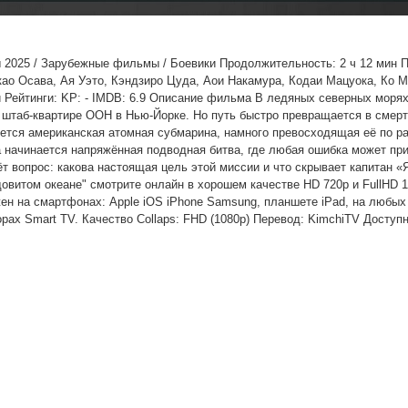
 2025 / Зарубежные фильмы / Боевики Продолжительность: 2 ч 12 мин 
акао Осава, Ая Уэто, Кэндзиро Цуда, Аои Накамура, Кодаи Мацуока, Ко 
и Рейтинги: KP: - IMDB: 6.9 Описание фильма В ледяных северных моря
 штаб-квартире ООН в Нью-Йорке. Но путь быстро превращается в смер
яется американская атомная субмарина, намного превосходящая её по р
а начинается напряжённая подводная битва, где любая ошибка может при
ёт вопрос: какова настоящая цель этой миссии и что скрывает капитан 
витом океане" смотрите онлайн в хорошем качестве HD 720p и FullHD 1
ен на смартфонах: Apple iOS iPhone Samsung, планшете iPad, на любых
орах Smart TV. Качество Collaps: FHD (1080p) Перевод: KimchiTV Доступн