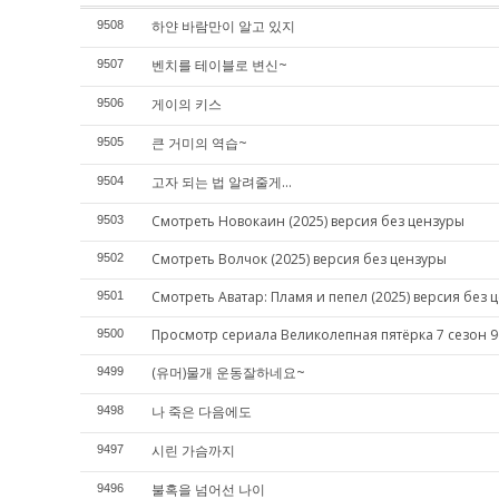
하얀 바람만이 알고 있지
9508
벤치를 테이블로 변신~
9507
게이의 키스
9506
큰 거미의 역습~
9505
고자 되는 법 알려줄게...
9504
Смотреть Новокаин (2025) версия без цензуры
9503
Смотреть Волчок (2025) версия без цензуры
9502
Смотреть Аватар: Пламя и пепел (2025) версия без 
9501
Просмотр сериала Великолепная пятёрка 7 сезон 9
9500
(유머)물개 운동잘하네요~
9499
나 죽은 다음에도
9498
시린 가슴까지
9497
불혹을 넘어선 나이
9496