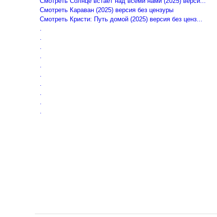
Смотреть Солнце встаёт над всеми нами (2025) верси...
Смотреть Караван (2025) версия без цензуры
Смотреть Кристи: Путь домой (2025) версия без ценз...
.
.
.
.
.
.
.
.
.
.