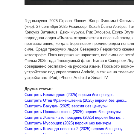
Год выпуска: 2025 Страна: Япония Жанр: Фильмы / Фильмы
(мир): 27 сентября 2025 Режиссер: Кохэй Ёсино Актёры: Т
Кэисукэ Ватанабэ, Дзюн Фубуки, Рик Эмсбэри, Ёсукэ Эгут
подводная лодка «Ямато» отправляется в опасный поход к
противостояние, когда в Беринговом проливе рядом появл
силе. Среди трескучих льдов Северного Ледовитого океан
катастрофе. Пока напряжение нарастает, всё сильнее вста
Фильм 2025 года "Бесшумный флот: Битва в Северном Ледо
совершенно бесплатно на русском языке. Просмотр возмож
устройствах под управлением Android, а так же на телевиз
устройствах: iPad, iPhone, Android и Smart TV.
Другие статьи:
Смотреть Бесплодная (2025) версия без цензуры
Смотреть Отец Франкенштейна (2025) версия без ценз...
Смотреть Бакудан (2025) версия без цензуры
Смотреть Прошлая жизнь (2025) версия без цензуры
Смотреть Жизнь - это праздник (2025) версия без це...
Смотреть Мусорщик (2025) версия без цензуры
Смотреть Команда невесты 2 (2025) версия без цензу...