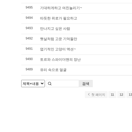
기대하게하고 여친놀리기~
9495
따듯한 위로가 필요하고
9494
만나지고 싶은 사람
9493
햇살처럼 고운 기억들만
9492
엽기적인 고양이 액션~
9491
토르와 스파이더맨의 장난
9490
유리 속으로 얼굴
9489
검색
첫 페이지
11
12
1