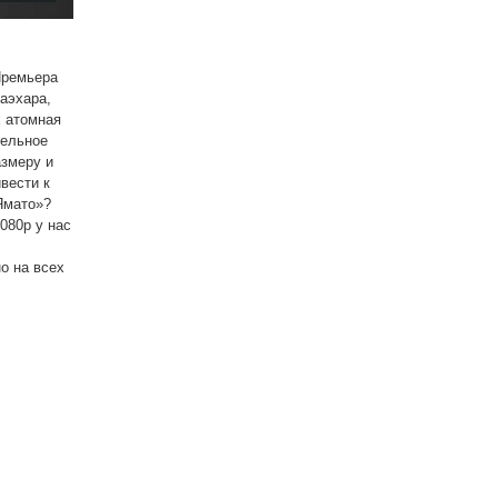
Премьера
Маэхара,
х атомная
тельное
азмеру и
вести к
«Ямато»?
080p у нас
о на всех