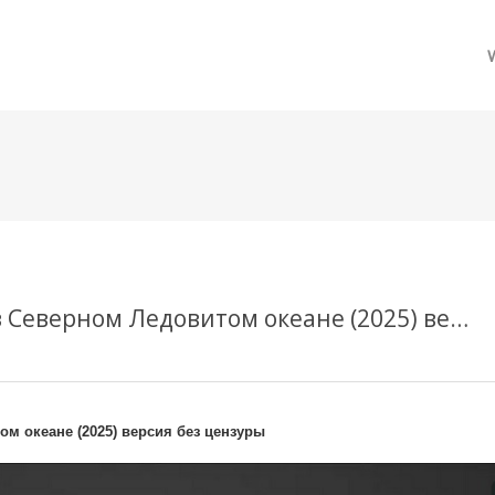
메뉴 건너뛰기
Смотреть Бесшумный флот: Битва в Северном Ледовитом океане (2025) версия без цензуры
м океане (2025) версия без цензуры