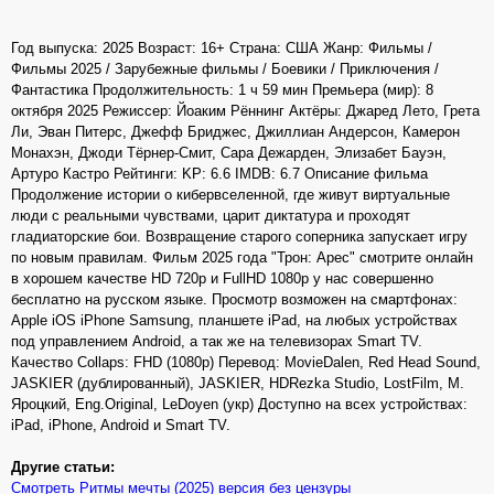
Год выпуска: 2025 Возраст: 16+ Страна: США Жанр: Фильмы /
Фильмы 2025 / Зарубежные фильмы / Боевики / Приключения /
Фантастика Продолжительность: 1 ч 59 мин Премьера (мир): 8
октября 2025 Режиссер: Йоаким Рённинг Актёры: Джаред Лето, Грета
Ли, Эван Питерс, Джефф Бриджес, Джиллиан Андерсон, Камерон
Монахэн, Джоди Тёрнер-Смит, Сара Дежарден, Элизабет Бауэн,
Артуро Кастро Рейтинги: KP: 6.6 IMDB: 6.7 Описание фильма
Продолжение истории о кибервселенной, где живут виртуальные
люди с реальными чувствами, царит диктатура и проходят
гладиаторские бои. Возвращение старого соперника запускает игру
по новым правилам. Фильм 2025 года "Трон: Арес" смотрите онлайн
в хорошем качестве HD 720p и FullHD 1080p у нас совершенно
бесплатно на русском языке. Просмотр возможен на смартфонах:
Apple iOS iPhone Samsung, планшете iPad, на любых устройствах
под управлением Android, а так же на телевизорах Smart TV.
Качество Collaps: FHD (1080p) Перевод: MovieDalen, Red Head Sound,
JASKIER (дублированный), JASKIER, HDRezka Studio, LostFilm, М.
Яроцкий, Eng.Original, LeDoyen (укр) Доступно на всех устройствах:
iPad, iPhone, Android и Smart TV.
Другие статьи:
Смотреть Ритмы мечты (2025) версия без цензуры