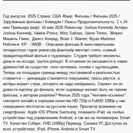
Год выпуска: 2025 Страна: США Жанр: Фильмы / Фильмы 2025 /
Зарубежные фильмы / Комедии / Ужасы Продолжительность: 1 ч 24
мин Премьера (мир): 16 мая 2025 Режиссер: Joshua Kennedy Актёры:
Joshua Kennedy, Valerie Prince, Mitzi Salinas, Jaime Torres, Эйприл
Мишель Гомес, Джесс Конрад, Brian J. Warren, Bryan Martinez
Рейтинги: KP: - IMDB: - Описание фильма В кино-павильонах
пятидесятых годов режиссёр-фантазёр мечтает снять «самый
правдоподобный фильм о чудовище». Студия требует мюзиклы,
деньги на исходе, группа ропщет. В отчаянии он натыкается в лавке
древностей на существо: тело человека, голова с щупальцами.
Теперь на площадке граница между постановкой и реальностью
стирается — декорации становятся ловушками, тросы рвутся, а
актёры играют страх, которого не надо изображать. Сможет ли он
довести картину до финала, если чудовище желает быть не героем
фильма, а автором развязки? Фильм 2025 года "Человек-осьминог"
смотрите онлайн в хорошем качестве HD 720p и FullHD 1080p у нас
совершенно бесплатно на русском языке. Просмотр возможен на
смартфонах: Apple iOS iPhone Samsung, планшете iPad, на любых
устройствах под управлением Android, а так же на телевизорах Smart
TV. Качество Collaps: FHD (1080p) Перевод: Синема УС Доступно на
всех устройствах: iPad, iPhone, Android и Smart TV.