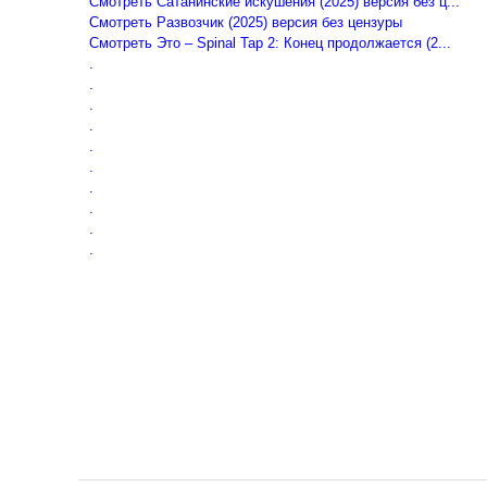
Смотреть Сатанинские искушения (2025) версия без ц...
Смотреть Развозчик (2025) версия без цензуры
Смотреть Это – Spinal Tap 2: Конец продолжается (2...
.
.
.
.
.
.
.
.
.
.