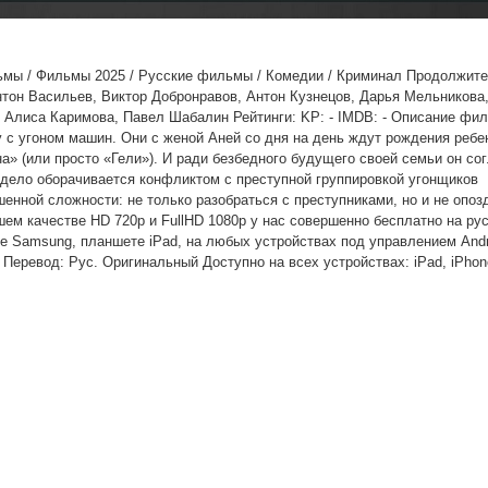
льмы / Фильмы 2025 / Русские фильмы / Комедии / Криминал Продолжите
нтон Васильев, Виктор Добронравов, Антон Кузнецов, Дарья Мельникова
 Алиса Каримова, Павел Шабалин Рейтинги: KP: - IMDB: - Описание фи
 с угоном машин. Они с женой Аней со дня на день ждут рождения ребе
на» (или просто «Гели»). И ради безбедного будущего своей семьи он со
и дело оборачивается конфликтом с преступной группировкой угонщиков
енной сложности: не только разобраться с преступниками, но и не опоз
шем качестве HD 720p и FullHD 1080p у нас совершенно бесплатно на ру
e Samsung, планшете iPad, на любых устройствах под управлением Andro
 Перевод: Рус. Оригинальный Доступно на всех устройствах: iPad, iPhone