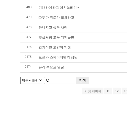
기대하게하고 여친놀리기~
9480
따듯한 위로가 필요하고
9479
만나지고 싶은 사람
9478
햇살처럼 고운 기억들만
9477
엽기적인 고양이 액션~
9476
토르와 스파이더맨의 장난
9475
유리 속으로 얼굴
9474
검색
첫 페이지
11
12
1