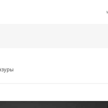
메뉴 건너뛰기
ензуры