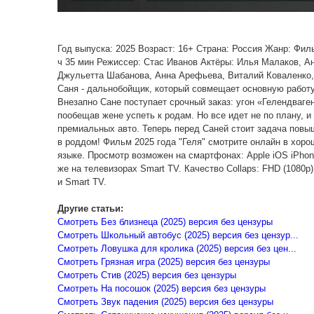
Год выпуска: 2025 Возраст: 16+ Страна: Россия Жанр: Фи
ч 35 мин Режиссер: Стас Иванов Актёры: Илья Малаков, А
Джульетта Шабанова, Анна Арефьева, Виталий Коваленко,
Саня - дальнобойщик, который совмещает основную работу
Внезапно Сане поступает срочный заказ: угон «Гелендваге
пообещав жене успеть к родам. Но все идет не по плану, 
премиальных авто. Теперь перед Саней стоит задача повыш
в роддом! Фильм 2025 года "Геля" смотрите онлайн в хоро
языке. Просмотр возможен на смартфонах: Apple iOS iPhon
же на телевизорах Smart TV. Качество Collaps: FHD (1080p)
и Smart TV.
Другие статьи:
Смотреть Без близнеца (2025) версия без цензуры
Смотреть Школьный автобус (2025) версия без цензур...
Смотреть Ловушка для кролика (2025) версия без цен...
Смотреть Грязная игра (2025) версия без цензуры
Смотреть Стив (2025) версия без цензуры
Смотреть На посошок (2025) версия без цензуры
Смотреть Звук падения (2025) версия без цензуры