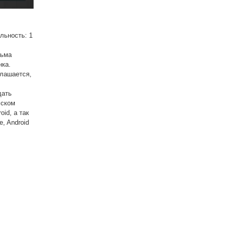
льность: 1
,
льма
нка.
глашается,
дать
сском
id, а так
, Android