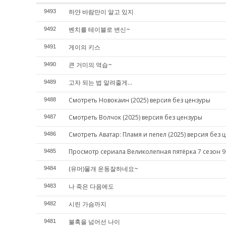
하얀 바람만이 알고 있지
9493
벤치를 테이블로 변신~
9492
게이의 키스
9491
큰 거미의 역습~
9490
고자 되는 법 알려줄게...
9489
Смотреть Новокаин (2025) версия без цензуры
9488
Смотреть Волчок (2025) версия без цензуры
9487
Смотреть Аватар: Пламя и пепел (2025) версия без 
9486
Просмотр сериала Великолепная пятёрка 7 сезон 9
9485
(유머)물개 운동잘하네요~
9484
나 죽은 다음에도
9483
시린 가슴까지
9482
불혹을 넘어선 나이
9481