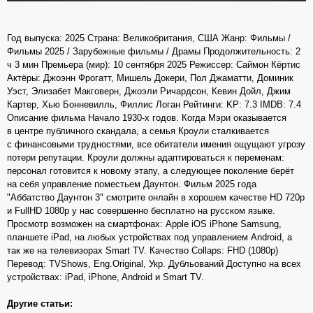
Год выпуска: 2025 Страна: Великобритания, США Жанр: Фильмы /
Фильмы 2025 / Зарубежные фильмы / Драмы Продолжительность: 2
ч 3 мин Премьера (мир): 10 сентября 2025 Режиссер: Саймон Кёртис
Актёры: Джоэнн Фрогатт, Мишель Докери, Пол Джаматти, Доминик
Уэст, Элизабет Макговерн, Джоэли Ричардсон, Кевин Дойл, Джим
Картер, Хью Бонневилль, Филлис Логан Рейтинги: KP: 7.3 IMDB: 7.4
Описание фильма Начало 1930-х годов. Когда Мэри оказывается
в центре публичного скандала, а семья Кроули сталкивается
с финансовыми трудностями, все обитатели имения ощущают угрозу
потери репутации. Кроули должны адаптироваться к переменам:
персонал готовится к новому этапу, а следующее поколение берёт
на себя управление поместьем Даунтон. Фильм 2025 года
"Аббатство Даунтон 3" смотрите онлайн в хорошем качестве HD 720p
и FullHD 1080p у нас совершенно бесплатно на русском языке.
Просмотр возможен на смартфонах: Apple iOS iPhone Samsung,
планшете iPad, на любых устройствах под управлением Android, а
так же на телевизорах Smart TV. Качество Collaps: FHD (1080p)
Перевод: TVShows, Eng.Original, Укр. Дубльований Доступно на всех
устройствах: iPad, iPhone, Android и Smart TV.
Другие статьи: