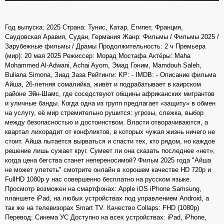
Год выпуска: 2025 Страна: Тунис, Катар, Египет, Франция,
Саудовская Аравия, Судан, Германия Жанр: Фильмы / Фильмы 2025 /
Зарубежные фильмы / Драмы Продолжительность: 2 ч Премьера
(мир): 20 мая 2025 Режиссер: Морад Мостафа Актёры: Maha
Mohammed Al-Adwani, Achai Ayom, Эмад Гоним, Mamdouh Saleh,
Buliana Simona, Зиад Заза Рейтинги: KP: - IMDB: - Описание фильма
Айша, 26-летняя сомалийка, живёт и подрабатывает в каирском
районе Эйн-Шамс, где соседствуют общины африканских мигрантов
и уличные банды. Когда одна из групп предлагает «защиту» в обмен
на услугу, её мир стремительно рушится: угрозы, слежка, выбор
между безопасностью и достоинством. Власти отворачиваются, а
квартал лихорадит от конфликтов, в которых чужая жизнь ничего не
стоит. Айша пытается вырваться и спасти тех, кто рядом, но каждое
решение лишь сужает круг. Сумеет ли она сказать последнее «нет»,
когда цена бегства станет непереносимой? Фильм 2025 года "Айша
не может улететь" смотрите онлайн в хорошем качестве HD 720p и
FullHD 1080p у нас совершенно бесплатно на русском языке.
Просмотр возможен на смартфонах: Apple iOS iPhone Samsung,
планшете iPad, на любых устройствах под управлением Android, а
так же на телевизорах Smart TV. Качество Collaps: FHD (1080p)
Перевод: Синема УС Доступно на всех устройствах: iPad, iPhone,