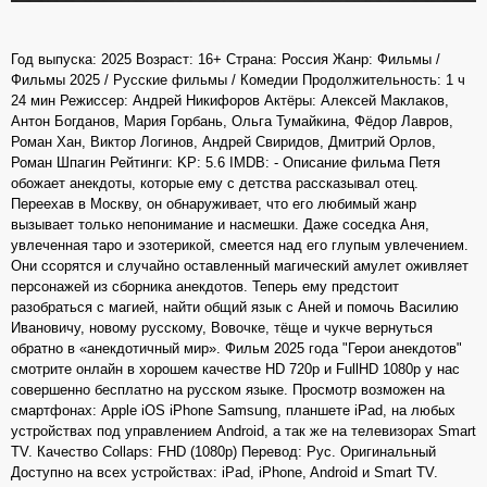
Год выпуска: 2025 Возраст: 16+ Страна: Россия Жанр: Фильмы /
Фильмы 2025 / Русские фильмы / Комедии Продолжительность: 1 ч
24 мин Режиссер: Андрей Никифоров Актёры: Алексей Маклаков,
Антон Богданов, Мария Горбань, Ольга Тумайкина, Фёдор Лавров,
Роман Хан, Виктор Логинов, Андрей Свиридов, Дмитрий Орлов,
Роман Шпагин Рейтинги: KP: 5.6 IMDB: - Описание фильма Петя
обожает анекдоты, которые ему с детства рассказывал отец.
Переехав в Москву, он обнаруживает, что его любимый жанр
вызывает только непонимание и насмешки. Даже соседка Аня,
увлеченная таро и эзотерикой, смеется над его глупым увлечением.
Они ссорятся и случайно оставленный магический амулет оживляет
персонажей из сборника анекдотов. Теперь ему предстоит
разобраться с магией, найти общий язык с Аней и помочь Василию
Ивановичу, новому русскому, Вовочке, тёще и чукче вернуться
обратно в «анекдотичный мир». Фильм 2025 года "Герои анекдотов"
смотрите онлайн в хорошем качестве HD 720p и FullHD 1080p у нас
совершенно бесплатно на русском языке. Просмотр возможен на
смартфонах: Apple iOS iPhone Samsung, планшете iPad, на любых
устройствах под управлением Android, а так же на телевизорах Smart
TV. Качество Collaps: FHD (1080p) Перевод: Рус. Оригинальный
Доступно на всех устройствах: iPad, iPhone, Android и Smart TV.