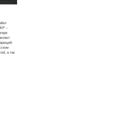
айкл
KP: -
агере
авляют
варищей.
сском
id, а так