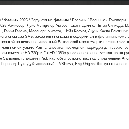
 / Фильмы 2025 / Зарубежные фильмы / Боевики / Военные / Триллеры
 2025 Режиссер: Луис Мэндилор Актёры: Скотт Эдкинс, Питер Синкода, М
I, Габби Гарсиа, Масанори Мимото, Шейн Косуги, Ацуки Касио Рейтинги: 
кого спецназа SAS, захвачен японцами и содержится в филиппинском л
тправкой на печально известный Батаанский марш смерти пленных заст
отчаянной ситуации, Райт становится последней надеждой для своих то
шем качестве HD 720p и FullHD 1080p у нас совершенно бесплатно на ру
e Samsung, планшете iPad, на любых устройствах под управлением Andro
) Перевод: Рус. Дублированный, TVShows, Eng.Original Доступно на всех