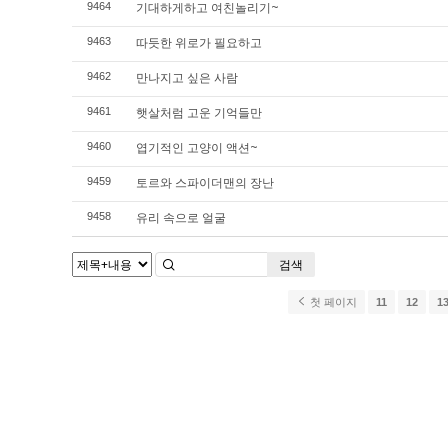
기대하게하고 여친놀리기~
9464
따듯한 위로가 필요하고
9463
만나지고 싶은 사람
9462
햇살처럼 고운 기억들만
9461
엽기적인 고양이 액션~
9460
토르와 스파이더맨의 장난
9459
유리 속으로 얼굴
9458
검색
첫 페이지
11
12
1