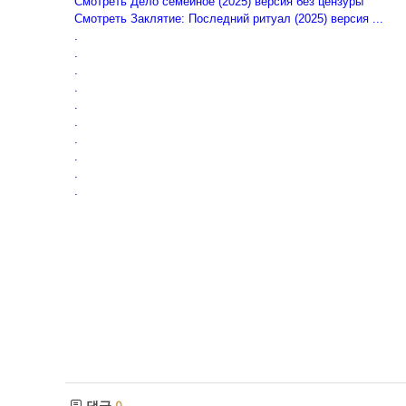
Смотреть Дело семейное (2025) версия без цензуры
Смотреть Заклятие: Последний ритуал (2025) версия ...
.
.
.
.
.
.
.
.
.
.
댓글
0