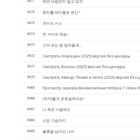
하얀 바람만이 알고 있지
9477
벤치를 테이블로 변신~
9476
게이의 키스
9475
큰 거미의 역습~
9474
고자 되는 법 알려줄게...
9473
Смотреть Новокаин (2025) версия без цензуры
9472
Смотреть Волчок (2025) версия без цензуры
9471
Смотреть Аватар: Пламя и пепел (2025) версия без 
9470
Просмотр сериала Великолепная пятёрка 7 сезон 9
9469
(유머)물개 운동잘하네요~
9468
나 죽은 다음에도
9467
시린 가슴까지
9466
불혹을 넘어선 나이
9465