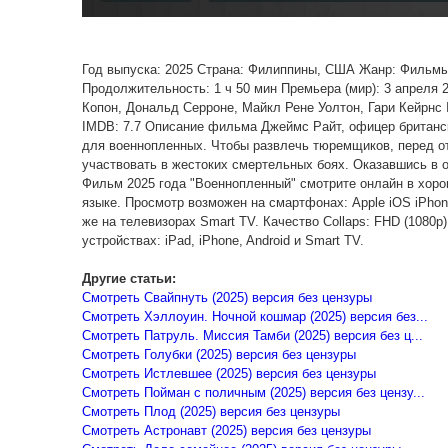
Год выпуска: 2025 Страна: Филиппины, США Жанр: Фильмы
Продолжительность: 1 ч 50 мин Премьера (мир): 3 апреля
Копон, Дональд Серроне, Майкл Рене Уолтон, Гари Кейрнс I
IMDB: 7.7 Описание фильма Джеймс Райт, офицер британс
для военнопленных. Чтобы развлечь тюремщиков, перед о
участвовать в жестоких смертельных боях. Оказавшись в 
Фильм 2025 года "Военнопленный" смотрите онлайн в хоро
языке. Просмотр возможен на смартфонах: Apple iOS iPhon
же на телевизорах Smart TV. Качество Collaps: FHD (1080p
устройствах: iPad, iPhone, Android и Smart TV.
Другие статьи:
Смотреть Свайпнуть (2025) версия без цензуры
Смотреть Хэллоуин. Ночной кошмар (2025) версия без...
Смотреть Патруль. Миссия Тамби (2025) версия без ц...
Смотреть Голубки (2025) версия без цензуры
Смотреть Истлевшее (2025) версия без цензуры
Смотреть Пойман с поличным (2025) версия без цензу...
Смотреть Плод (2025) версия без цензуры
Смотреть Астронавт (2025) версия без цензуры