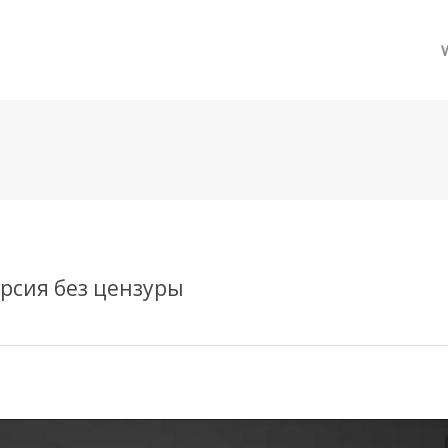
메뉴 건너뛰기
рсия без цензуры