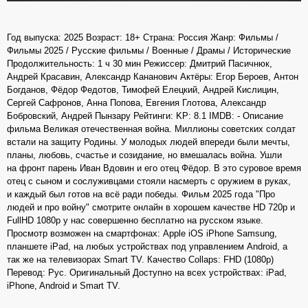
Год выпуска: 2025 Возраст: 18+ Страна: Россия Жанр: Фильмы /
Фильмы 2025 / Русские фильмы / Военные / Драмы / Исторические
Продолжительность: 1 ч 30 мин Режиссер: Дмитрий Пасичнюк,
Андрей Красавин, Александр Кананович Актёры: Егор Бероев, Антон
Богданов, Фёдор Федотов, Тимофей Елецкий, Андрей Кислицин,
Сергей Сафронов, Анна Попова, Евгения Глотова, Александр
Бобровский, Андрей Пынзару Рейтинги: KP: 8.1 IMDB: - Описание
фильма Великая отечественная война. Миллионы советских солдат
встали на защиту Родины. У молодых людей впереди были мечты,
планы, любовь, счастье и созидание, но вмешалась война. Ушли
на фронт парень Иван Вдовин и его отец Фёдор. В это суровое время
отец с сыном и сослуживцами стояли насмерть с оружием в руках,
и каждый был готов на всё ради победы. Фильм 2025 года "Про
людей и про войну" смотрите онлайн в хорошем качестве HD 720p и
FullHD 1080p у нас совершенно бесплатно на русском языке.
Просмотр возможен на смартфонах: Apple iOS iPhone Samsung,
планшете iPad, на любых устройствах под управлением Android, а
так же на телевизорах Smart TV. Качество Collaps: FHD (1080p)
Перевод: Рус. Оригинальный Доступно на всех устройствах: iPad,
iPhone, Android и Smart TV.