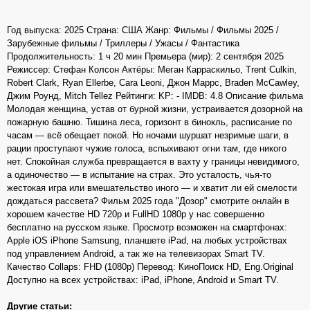
Год выпуска: 2025 Страна: США Жанр: Фильмы / Фильмы 2025 /
Зарубежные фильмы / Триллеры / Ужасы / Фантастика
Продолжительность: 1 ч 20 мин Премьера (мир): 2 сентября 2025
Режиссер: Стефан Колсон Актёры: Меган Карраскильо, Trent Culkin,
Robert Clark, Ryan Ellerbe, Cara Leoni, Джон Маррс, Braden McCawley,
Джим Роунд, Mitch Tellez Рейтинги: KP: - IMDB: 4.8 Описание фильма
Молодая женщина, устав от бурной жизни, устраивается дозорной на
пожарную башню. Тишина леса, горизонт в бинокль, расписание по
часам — всё обещает покой. Но ночами шуршат незримые шаги, в
рации проступают чужие голоса, вспыхивают огни там, где никого
нет. Спокойная служба превращается в вахту у границы невидимого,
а одиночество — в испытание на страх. Это усталость, чья-то
жестокая игра или вмешательство иного — и хватит ли ей смелости
дождаться рассвета? Фильм 2025 года "Дозор" смотрите онлайн в
хорошем качестве HD 720p и FullHD 1080p у нас совершенно
бесплатно на русском языке. Просмотр возможен на смартфонах:
Apple iOS iPhone Samsung, планшете iPad, на любых устройствах
под управлением Android, а так же на телевизорах Smart TV.
Качество Collaps: FHD (1080p) Перевод: КиноПоиск HD, Eng.Original
Доступно на всех устройствах: iPad, iPhone, Android и Smart TV.
Другие статьи: