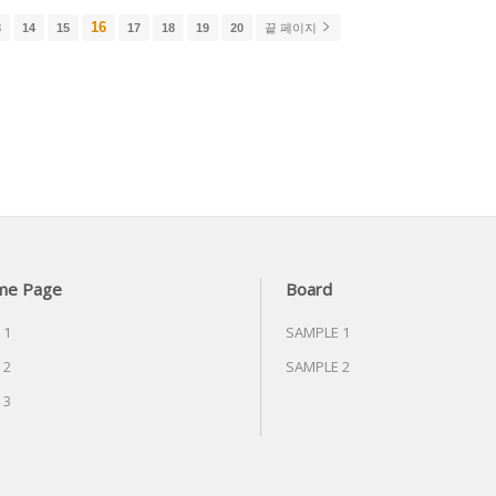
16
3
14
15
17
18
19
20
끝 페이지
me Page
Board
 1
SAMPLE 1
 2
SAMPLE 2
 3