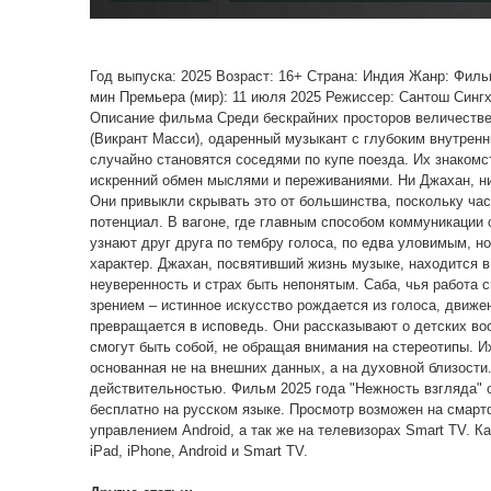
Год выпуска: 2025 Возраст: 16+ Страна: Индия Жанр: Фи
мин Премьера (мир): 11 июля 2025 Режиссер: Сантош Сингх
Описание фильма Среди бескрайних просторов величестве
(Викрант Масси), одаренный музыкант с глубоким внутрен
случайно становятся соседями по купе поезда. Их знакомс
искренний обмен мыслями и переживаниями. Ни Джахан, ни
Они привыкли скрывать это от большинства, поскольку час
потенциал. В вагоне, где главным способом коммуникации 
узнают друг друга по тембру голоса, по едва уловимым, 
характер. Джахан, посвятивший жизнь музыке, находится в
неуверенность и страх быть непонятым. Саба, чья работа с
зрением – истинное искусство рождается из голоса, движе
превращается в исповедь. Они рассказывают о детских вос
смогут быть собой, не обращая внимания на стереотипы. И
основанная не на внешних данных, а на духовной близости
действительностью. Фильм 2025 года "Нежность взгляда" 
бесплатно на русском языке. Просмотр возможен на смарт
управлением Android, а так же на телевизорах Smart TV. К
iPad, iPhone, Android и Smart TV.