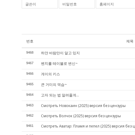
글쓴이
비밀번호
홈페이지
번호
제목
하얀 바람만이 알고 있지
9468
벤치를 테이블로 변신~
9467
게이의 키스
9466
큰 거미의 역습~
9465
고자 되는 법 알려줄게...
9464
Смотреть Новокаин (2025) версия без цензуры
9463
Смотреть Волчок (2025) версия без цензуры
9462
Смотреть Аватар: Пламя и пепел (2025) версия без 
9461