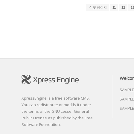
첫 페이지
11
12
1
Welco
SAMPLE
XpressEngine is a free software CMS.
SAMPLE
You can redistribute or modify it under
SAMPLE
the terms of the GNU Lesser General
Public License as published by the Free
Software Foundation.