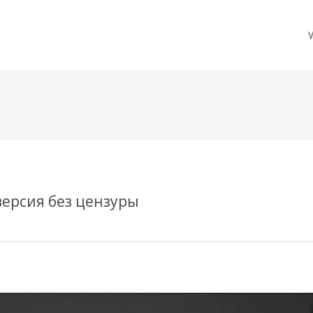
메뉴 건너뛰기
версия без цензуры