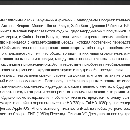
льмы / Фильмы 2025 / Зарубежные фильмы / Мелодрамы Продолжительност
 Актёры: Викрант Масси, Шаная Капур, Зайн Кхан Дуррани Рейтинги: KP: 
нных Гималаев переплетаются судьбы двух неординарных попутчиков. 
ним миром, и Саба (Шаная Капур), талантливая актриса с живым воображ
тво начинается с непринужденной беседы, которая постепенно перераста
 Саба изначально не раскрывают свои секреты: оба живут с проблемами
то сталкиваются с тем, что общество видит в них лишь ограничения, а н
становятся слова и интонации, между ними возникает уникальная связь.
но ощутимым прикосновениям.Это путешествие приобретает необыкновен
 поисках гармонии в окружающих звуках и внутри себя, преодолевая
вязана с театральной сценой, стремится доказать, что ее талант не огр
ний и силы воображения. Пока поезд несётся по горным склонам, их бес
поминаниях, сомнениях, надеждах и, самое главное, о мечтах о будуще
х связь выходит за рамки общепринятого понимания любви: это романтик
. Однако после возвращения к обычной жизни им предстоит столкнуться
смотрите онлайн в хорошем качестве HD 720p и FullHD 1080p у нас сове
фонах: Apple iOS iPhone Samsung, планшете iPad, на любых устройствах
ачество Collaps: FHD (1080p) Перевод: Синема УС Доступно на всех устр