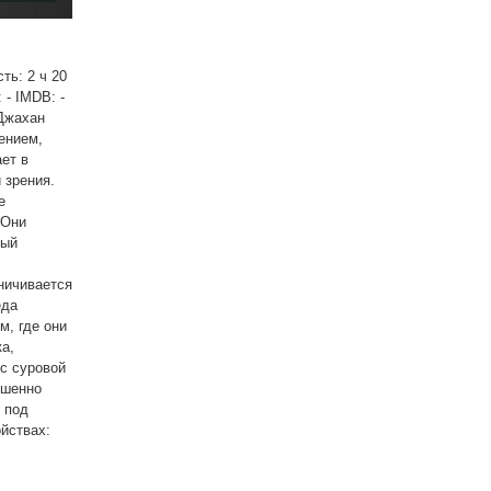
ь: 2 ч 20
- IMDB: -
Джахан
ением,
ет в
 зрения.
е
 Они
ный
аничивается
еда
м, где они
а,
 с суровой
ршенно
 под
ойствах: