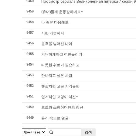
Просмотр сериала Великолепная пятёрка 7 сезон 9
9460
(유머)물개 운동잘하네요~
9459
나 죽은 다음에도
9458
시린 가슴까지
9457
불혹을 넘어선 나이
9456
기대하게하고 여친놀리기~
9455
따듯한 위로가 필요하고
9454
만나지고 싶은 사람
9453
햇살처럼 고운 기억들만
9452
엽기적인 고양이 액션~
9451
토르와 스파이더맨의 장난
9450
유리 속으로 얼굴
9449
검색