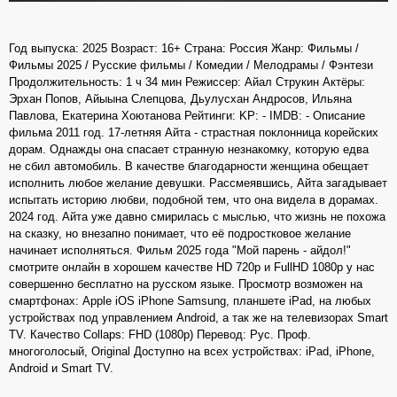
Год выпуска: 2025 Возраст: 16+ Страна: Россия Жанр: Фильмы /
Фильмы 2025 / Русские фильмы / Комедии / Мелодрамы / Фэнтези
Продолжительность: 1 ч 34 мин Режиссер: Айал Струкин Актёры:
Эрхан Попов, Айыына Слепцова, Дьулусхан Андросов, Ильяна
Павлова, Екатерина Хоютанова Рейтинги: KP: - IMDB: - Описание
фильма 2011 год. 17-летняя Айта - страстная поклонница корейских
дорам. Однажды она спасает странную незнакомку, которую едва
не сбил автомобиль. В качестве благодарности женщина обещает
исполнить любое желание девушки. Рассмеявшись, Айта загадывает
испытать историю любви, подобной тем, что она видела в дорамах.
2024 год. Айта уже давно смирилась с мыслью, что жизнь не похожа
на сказку, но внезапно понимает, что её подростковое желание
начинает исполняться. Фильм 2025 года "Мой парень - айдол!"
смотрите онлайн в хорошем качестве HD 720p и FullHD 1080p у нас
совершенно бесплатно на русском языке. Просмотр возможен на
смартфонах: Apple iOS iPhone Samsung, планшете iPad, на любых
устройствах под управлением Android, а так же на телевизорах Smart
TV. Качество Collaps: FHD (1080p) Перевод: Рус. Проф.
многоголосый, Original Доступно на всех устройствах: iPad, iPhone,
Android и Smart TV.