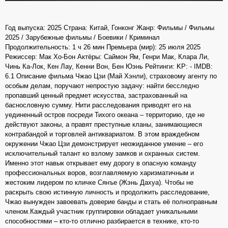
Год выпуска: 2025 Страна: Китай, Гонконг Жанр: Фильмы / Фильмы
2025 / Зарубежные фильмы / Боевики / Криминал
Продолжительность: 1 ч 26 мин Премьера (мир): 25 июля 2025
Режиссер: Мак Хо-Бон Актёры: Саймон Ям, Генри Мак, Клара Ли,
Чинь Ка-Лок, Кен Лау, Кенни Вон, Бен Юэнь Рейтинги: KP: - IMDB:
6.1 Описание фильма Чжао Цзи (Май Хэнли), страховому агенту по
особым делам, поручают непростую задачу: найти бесследно
пропавший ценный предмет искусства, застрахованный на
баснословную сумму. Нити расследования приводят его на
уединенный остров посреди Тихого океана – территорию, где не
действуют законы, а правят преступные кланы, занимающиеся
контрабандой и торговлей антиквариатом. В этом враждебном
окружении Чжао Цзи демонстрирует неожиданное умение – его
исключительный талант ко взлому замков и охранных систем.
Именно этот навык открывает ему дорогу в опасную команду
профессиональных воров, возглавляемую харизматичным и
жестоким лидером по кличке Сянъе (Жэнь Дахуа). Чтобы не
раскрыть свою истинную личность и продолжить расследование,
Чжао вынужден завоевать доверие банды и стать её полноправным
членом.Каждый участник группировки обладает уникальными
способностями – кто-то отлично разбирается в технике, кто-то