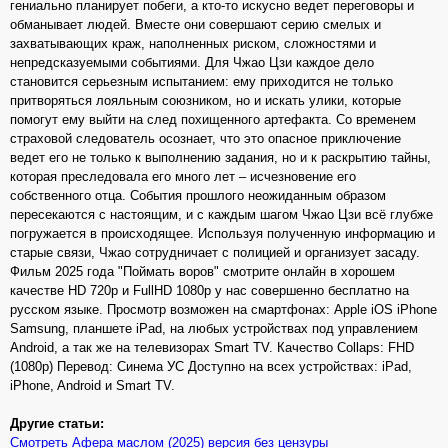
гениально планирует побеги, а кто-то искусно ведет переговоры и
обманывает людей. Вместе они совершают серию смелых и
захватывающих краж, наполненных риском, сложностями и
непредсказуемыми событиями. Для Чжао Цзи каждое дело
становится серьезным испытанием: ему приходится не только
притворяться лояльным союзником, но и искать улики, которые
помогут ему выйти на след похищенного артефакта. Со временем
страховой следователь осознает, что это опасное приключение
ведет его не только к выполнению задания, но и к раскрытию тайны,
которая преследовала его много лет – исчезновение его
собственного отца. События прошлого неожиданным образом
пересекаются с настоящим, и с каждым шагом Чжао Цзи всё глубже
погружается в происходящее. Используя полученную информацию и
старые связи, Чжао сотрудничает с полицией и организует засаду.
Фильм 2025 года "Поймать воров" смотрите онлайн в хорошем
качестве HD 720p и FullHD 1080p у нас совершенно бесплатно на
русском языке. Просмотр возможен на смартфонах: Apple iOS iPhone
Samsung, планшете iPad, на любых устройствах под управлением
Android, а так же на телевизорах Smart TV. Качество Collaps: FHD
(1080p) Перевод: Синема УС Доступно на всех устройствах: iPad,
iPhone, Android и Smart TV.
Другие статьи:
Смотреть Афера маслом (2025) версия без цензуры