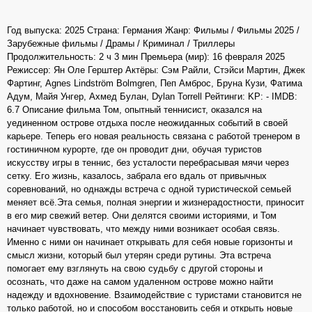
Год выпуска: 2025 Страна: Германия Жанр: Фильмы / Фильмы 2025 /
Зарубежные фильмы / Драмы / Криминал / Триллеры
Продолжительность: 2 ч 3 мин Премьера (мир): 16 февраля 2025
Режиссер: Ян Оле Герштер Актёры: Сэм Райли, Стэйси Мартин, Джек
Фартинг, Agnes Lindström Bolmgren, Пеп Амброс, Бруна Кузи, Фатима
Адум, Майя Унгер, Ахмед Булан, Dylan Torrell Рейтинги: KP: - IMDB:
6.7 Описание фильма Том, опытный теннисист, оказался на
уединенном острове отдыха после неожиданных событий в своей
карьере. Теперь его новая реальность связана с работой тренером в
гостиничном курорте, где он проводит дни, обучая туристов
искусству игры в теннис, без усталости перебрасывая мячи через
сетку. Его жизнь, казалось, забрала его вдаль от привычных
соревнований, но однажды встреча с одной туристической семьей
меняет всё.Эта семья, полная энергии и жизнерадостности, приносит
в его мир свежий ветер. Они делятся своими историями, и Том
начинает чувствовать, что между ними возникает особая связь.
Именно с ними он начинает открывать для себя новые горизонты и
смысл жизни, который был утерян среди рутины. Эта встреча
помогает ему взглянуть на свою судьбу с другой стороны и
осознать, что даже на самом удаленном острове можно найти
надежду и вдохновение. Взаимодействие с туристами становится не
только работой, но и способом восстановить себя и открыть новые