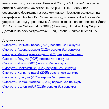
возможности для счастья. Фильм 2025 года "Острова" смотрите
онлайн в хорошем качестве HD 720p и FullHD 1080p у нас
совершенно бесплатно на русском языке. Просмотр возможен на
смартфонах: Apple iOS iPhone Samsung, планшете iPad, на любых
устройствах под управлением Android, а так же на телевизорах Smart
TV. Качество Collaps: FHD (1080p) Перевод: Ultradox, Eng.Original
Доступно на всех устройствах: iPad, iPhone, Android и Smart TV.
Другие статьи:
Смотреть Поймать воров (2025) версия без цензуры
Смотреть Афера маслом (2025) версия без цензуры
Смотреть Мой парень - айдол! (2025) версия без цен...
Смотреть Орудия (2025) версия без цензуры
Смотреть Игроки (2025) версия без цензуры
Смотреть Нескромные (2025) версия без цензуры
Смотреть Хани, не надо! (2025) версия без цензуры
Смотреть Дракула (2025) версия без цензуры
Смотреть Плохой человек (2025) версия без цензуры
Смотреть Болен тобой (2025) версия без цензуры
.
.
.
.